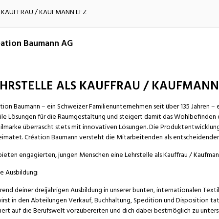
atur
Verkehr/Logistik
S KAUFFRAU / KAUFMANN EFZ
éation Baumann AG
HRSTELLE ALS KAUFFRAU / KAUFMANN
tion Baumann – ein Schweizer Familienunternehmen seit über 135 Jahren – e
ile Lösungen für die Raumgestaltung und steigert damit das Wohlbefinden 
ilmarke überrascht stets mit innovativen Lösungen. Die Produktentwicklung,
imatet. Création Baumann versteht die Mitarbeitenden als entscheidenden 
bieten engagierten, jungen Menschen eine Lehrstelle als Kauffrau / Kaufman
e Ausbildung:
end deiner dreijährigen Ausbildung in unserer bunten, internationalen Texti
irst in den Abteilungen Verkauf, Buchhaltung, Spedition und Disposition tatkr
iert auf die Berufswelt vorzubereiten und dich dabei bestmöglich zu unters