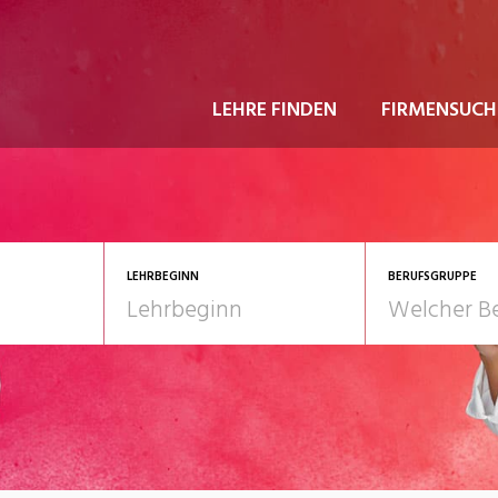
LEHRE FINDEN
FIRMENSUCH
LEHRBEGINN
BERUFSGRUPPE
astgewerbe
2028
Gesundheit/Pflege/So
nformatik/Telco
Kultur