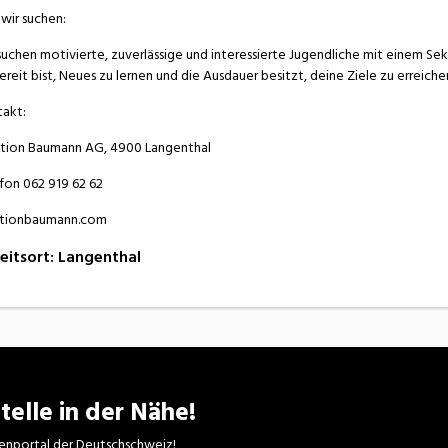
wir suchen:
suchen motivierte, zuverlässige und interessierte Jugendliche mit einem Sek
ereit bist, Neues zu lernen und die Ausdauer besitzt, deine Ziele zu erreichen
akt:
tion Baumann AG, 4900 Langenthal
fon 062 919 62 62
ationbaumann.com
eitsort
:
Langenthal
telle in der Nähe!
enportal der Deutschschweiz!