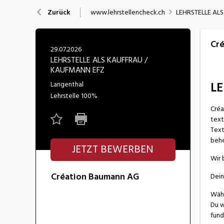
Nahrung
N
www.lehrstellencheck.ch
LEHRSTELLE AL
Zurück
Wirtschaft/Verwaltung
Cr
29.07.2026
LEHRSTELLE ALS KAUFFRAU /
KAUFMANN EFZ
LE
Langenthal
Lehrstelle
100%
Créa
text
Text
behe
JETZT BEWERBEN
Wir 
Création Baumann AG
Dein
Währ
Du w
fund