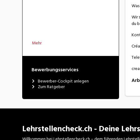
Was 
Wir 
du b
Kont
Mehr
Créa
Tele
cre
Bewerbungsservices
Arb
Bewerber-Cockpit anlegen
Zum Ratgeber
Lehrstellencheck.ch - Deine Lehrs
Willkommen bei Lehrstellencheck.ch – dem führenden Lehrstell