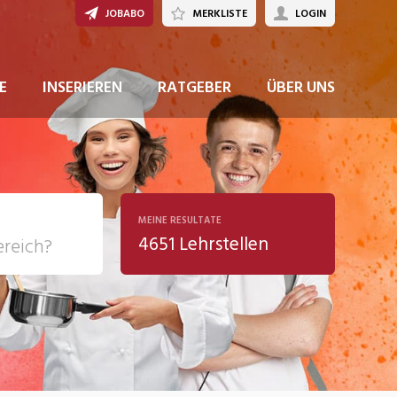
JOBABO
MERKLISTE
LOGIN
JETZT BEWERBEN
E
INSERIEREN
RATGEBER
ÜBER UNS
MEINE RESULTATE
4651 Lehrstellen
ziales