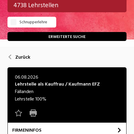
4738 Lehrstellen
Gastgewerbe
Schnupperlehre
Gesundheit/Pflege/Soziales
Handwerk/Technik
ERWEITERTE SUCHE
Informatik/Telco
Zurück
Kultur
Nahrung
06.08.2026
Lehrstelle als Kauffrau / Kaufmann EFZ
Natur
Fällanden
Verkehr/Logistik
Lehrstelle
100%
Wirtschaft/Verwaltung
FIRMENINFOS