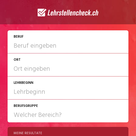
JETZT BEWERBEN
BERUF
ORT
LEHRBEGINN
BERUFSGRUPPE
2027
2028
MEINE RESULTATE
Chemie/Pharma