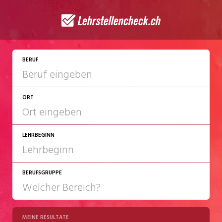
JETZT BEWERBEN
BERUF
ORT
LEHRBEGINN
BERUFSGRUPPE
2027
2028
MEINE RESULTATE
Chemie/Pharma