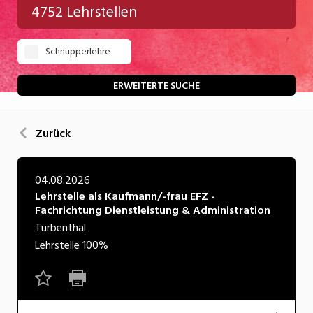
4752 Lehrstellen
Gastgewerbe
Schnupperlehre
Gesundheit/Pflege/Soziales
Handwerk/Technik
ERWEITERTE SUCHE
Informatik/Telco
Zurück
Kultur
Nahrung
04.08.2026
Lehrstelle als Kaufmann/-frau EFZ -
Natur
Fachrichtung Dienstleistung & Administration
Verkehr/Logistik
Turbenthal
Lehrstelle
100%
Wirtschaft/Verwaltung