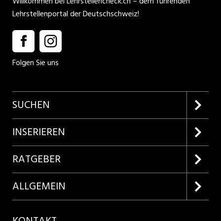
Willkommen bei Lehrstellencheck.ch – dem führenden
Lehrstellenportal der Deutschschweiz!
Folgen Sie uns
SUCHEN
Firmenprofile entdecken
INSERIEREN
Lehrstellen suchen
Kundenlogin
RATGEBER
Inserieren
Lehrberufe entdecken
ALLGEMEIN
Produkte
Bewerbungstipps
Über uns
KONTAKT