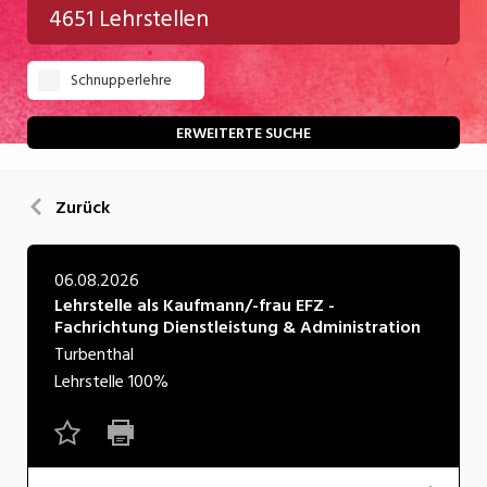
4651 Lehrstellen
Gastgewerbe
Schnupperlehre
Gesundheit/Pflege/Soziales
Handwerk/Technik
ERWEITERTE SUCHE
Informatik/Telco
Zurück
Kultur
Nahrung
06.08.2026
Lehrstelle als Kaufmann/-frau EFZ -
Natur
Fachrichtung Dienstleistung & Administration
Verkehr/Logistik
Turbenthal
Lehrstelle
100%
Wirtschaft/Verwaltung