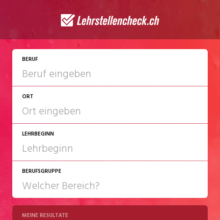
JETZT BEWERBEN
BERUF
ORT
LEHRBEGINN
BERUFSGRUPPE
2027
2028
MEINE RESULTATE
Chemie/Pharma