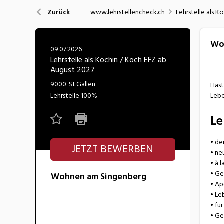
Nahrung
N
www.lehrstellencheck.ch
Lehrstelle als K
Zurück
Wirtschaft/Verwaltung
Wo
09.07.2026
Lehrstelle als Köchin / Koch EFZ ab
August 2027
9000
St.Gallen
Hast
Lehrstelle
100%
Lebe
Le
• de
JETZT BEWERBEN
• ne
• à 
• Ge
Wohnen am Singenberg
• Ap
• Le
• fü
• Ge