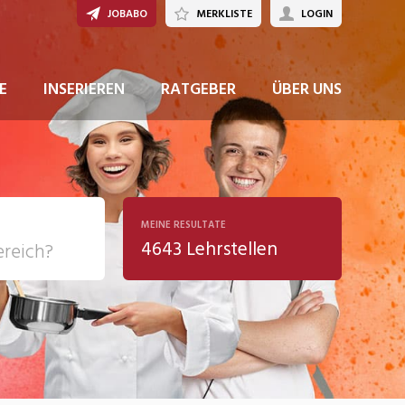
JOBABO
MERKLISTE
LOGIN
JETZT BEWERBEN
E
INSERIEREN
RATGEBER
ÜBER UNS
MEINE RESULTATE
4643 Lehrstellen
ziales