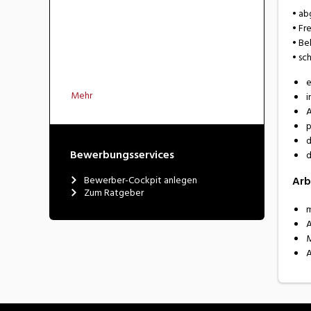
• ab
• Fr
• Be
• sc
e
Mehr
i
A
p
d
Bewerbungsservices
d
Bewerber-Cockpit anlegen
Arb
Zum Ratgeber
m
A
M
A