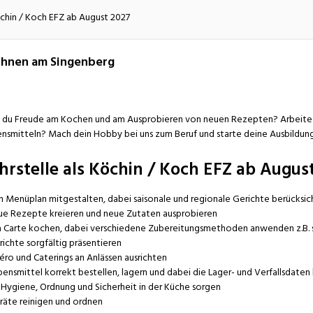
atur
Verkehr/Logistik
öchin / Koch EFZ ab August 2027
hnen am Singenberg
 du Freude am Kochen und am Ausprobieren von neuen Rezepten? Arbeites
nsmitteln? Mach dein Hobby bei uns zum Beruf und starte deine Ausbildun
hrstelle als Köchin / Koch EFZ ab Augus
n Menüplan mitgestalten, dabei saisonale und regionale Gerichte berücksic
ue Rezepte kreieren und neue Zutaten ausprobieren
la Carte kochen, dabei verschiedene Zubereitungsmethoden anwenden z.B. sa
richte sorgfältig präsentieren
éro und Caterings an Anlässen ausrichten
bensmittel korrekt bestellen, lagern und dabei die Lager- und Verfallsdaten
r Hygiene, Ordnung und Sicherheit in der Küche sorgen
räte reinigen und ordnen