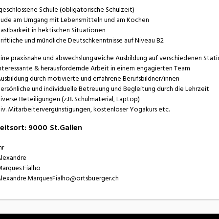
geschlossene Schule (obligatorische Schulzeit)
eude am Umgang mit Lebensmitteln und am Kochen
lastbarkeit in hektischen Situationen
hriftliche und mündliche Deutschkenntnisse auf Niveau B2
ine praxisnahe und abwechslungsreiche Ausbildung auf verschiedenen Stat
nteressante & herausfordernde Arbeit in einem engagierten Team
usbildung durch motivierte und erfahrene Berufsbildner/innen
ersönliche und individuelle Betreuung und Begleitung durch die Lehrzeit
iverse Beteiligungen (z.B. Schulmaterial, Laptop)
iv. Mitarbeitervergünstigungen, kostenloser Yogakurs etc.
eitsort
:
9000
St.Gallen
r
lexandre
arques Fialho
lexandre.MarquesFialho@ortsbuerger.ch