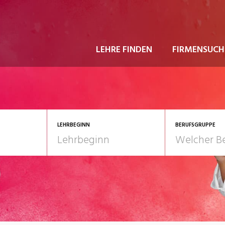
LEHRE FINDEN
FIRMENSUCH
LEHRBEGINN
BERUFSGRUPPE
astgewerbe
2028
Gesundheit/Pflege/So
nformatik/Telco
Kultur