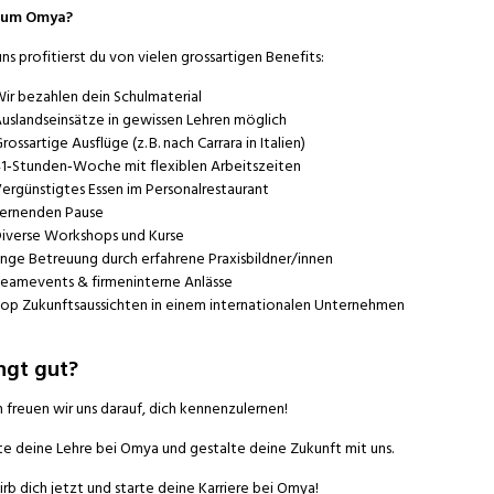
um Omya?
uns profitierst du von vielen grossartigen Benefits:
ir bezahlen dein Schulmaterial
uslandseinsätze in gewissen Lehren möglich
rossartige Ausflüge (z. B. nach Carrara in Italien)
1‑Stunden‑Woche mit flexiblen Arbeitszeiten
ergünstigtes Essen im Personalrestaurant
ernenden Pause
iverse Workshops und Kurse
nge Betreuung durch erfahrene Praxisbildner/innen
eamevents & firmeninterne Anlässe
op Zukunftsaussichten in einem internationalen Unternehmen
ngt gut?
 freuen wir uns darauf, dich kennenzulernen!
te deine Lehre bei Omya und gestalte deine Zukunft mit uns.
rb dich jetzt und starte deine Karriere bei Omya!