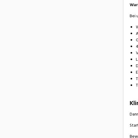
War
Bei 
W
A
G
4
V
L
D
E
T
T
Kli
Dann
Star
Bewi