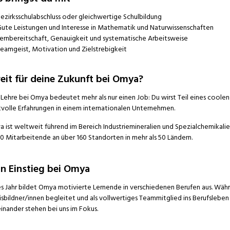
ezirksschulabschluss
oder gleichwertige Schulbildung
ute Leistungen und Interesse in Mathematik und Naturwissenschaften
ernbereitschaft, Genauigkeit und systematische Arbeitsweise
eamgeist, Motivation und Zielstrebigkeit
eit für deine Zukunft bei Omya?
 Lehre bei Omya bedeutet mehr als nur einen Job: Du wirst Teil eines coo
volle Erfahrungen in einem internationalen Unternehmen.
 ist weltweit führend im Bereich Industriemineralien und Spezialchemikali
0 Mitarbeitende an über 160 Standorten in mehr als 50 Ländern.
in Einstieg bei Omya
s Jahr bildet Omya motivierte Lernende in verschiedenen Berufen aus. Währ
isbildner/innen begleitet und als vollwertiges Teammitglied ins Berufsleben 
inander stehen bei uns im Fokus.