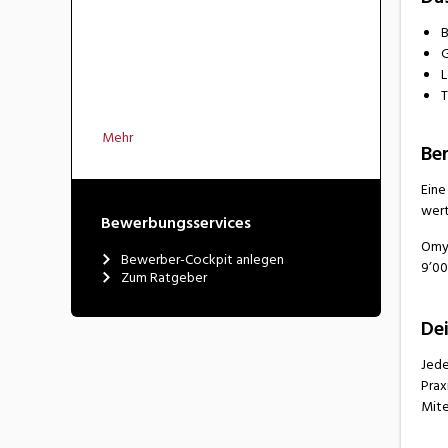
B
G
L
T
Mehr
Ber
Eine
wert
Bewerbungsservices
Omya
Bewerber-Cockpit anlegen
9’00
Zum Ratgeber
De
Jede
Prax
Mite