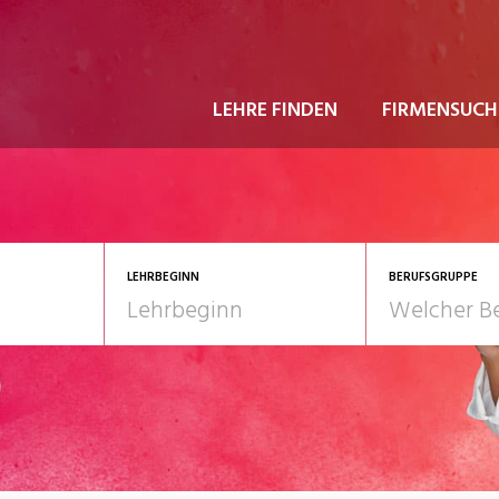
LEHRE FINDEN
FIRMENSUCH
LEHRBEGINN
BERUFSGRUPPE
astgewerbe
2028
Gesundheit/Pflege/So
nformatik/Telco
Kultur