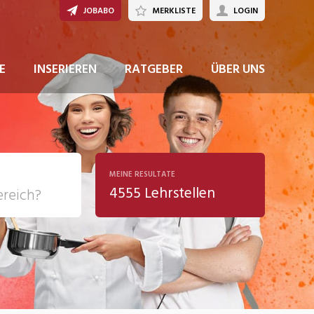
JOBABO
MERKLISTE
LOGIN
JETZT BEWERBEN
E
INSERIEREN
RATGEBER
ÜBER UNS
MEINE RESULTATE
4555 Lehrstellen
ziales