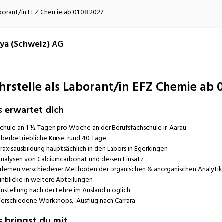
atur
Verkehr/Logistik
aborant/in EFZ Chemie ab 01.08.2027
a (Schweiz) AG
hrstelle als Laborant/in EFZ Chemie ab 
s erwartet dich
chule an 1 ½ Tagen pro Woche an der Berufsfachschule in Aarau
berbetriebliche Kurse: rund 40 Tage
raxisausbildung hauptsächlich in den Labors in Egerkingen
nalysen von Calciumcarbonat und dessen Einsatz
rlernen verschiedener Methoden der organischen & anorganischen Analytik
inblicke in weitere Abteilungen
nstellung nach der Lehre im Ausland möglich
erschiedene Workshops, Ausflug nach Carrara
 bringst du mit