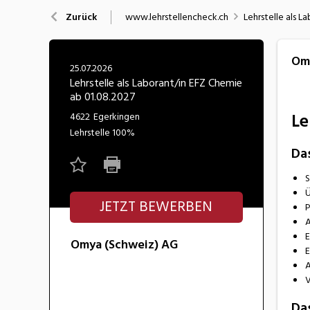
Nahrung
N
www.lehrstellencheck.ch
Lehrstelle als L
Zurück
Wirtschaft/Verwaltung
Omy
25.07.2026
Lehrstelle als Laborant/in EFZ Chemie
ab 01.08.2027
Le
4622
Egerkingen
Lehrstelle
100%
Da
S
Ü
JETZT BEWERBEN
P
A
E
Omya (Schweiz) AG
E
A
V
Das