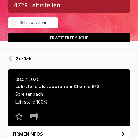
4728 Lehrstellen
Gastgewerbe
Schnupperlehre
Gesundheit/Pflege/Soziales
Handwerk/Technik
ERWEITERTE SUCHE
Informatik/Telco
Zurück
Kultur
Nahrung
08.07.2026
Lehrstelle als Laborant:in Chemie EFZ
Natur
Spreitenbach
Verkehr/Logistik
Lehrstelle
100%
Wirtschaft/Verwaltung
FIRMENINFOS