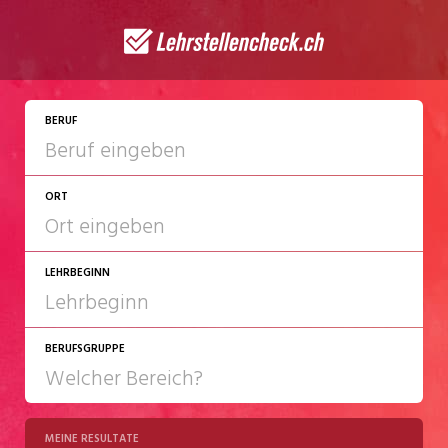
JETZT BEWERBEN
BERUF
ORT
LEHRBEGINN
BERUFSGRUPPE
2027
2028
MEINE RESULTATE
Chemie/Pharma