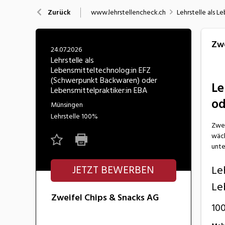
Nahrung
N
www.lehrstellencheck.ch
Lehrstelle als 
Zurück
Wirtschaft/Verwaltung
Zwe
24.07.2026
Lehrstelle als
Lebensmitteltechnolog:in EFZ
(Schwerpunkt Backwaren) oder
Le
Lebensmittelpraktiker:in EBA
od
Münsingen
Lehrstelle
100%
Zwei
wäch
unte
Le
JETZT BEWERBEN
Le
Zweifel Chips & Snacks AG
10