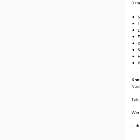
Dara
S
L
D
E
K
S
H
6
Kon
Noch
Tele
Wer 
Lad