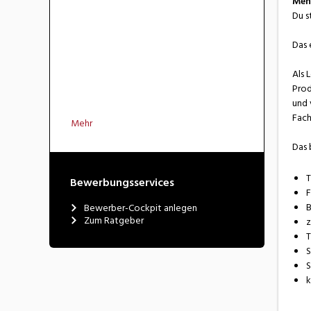
Mehr
Du s
Das 
Als 
Prod
und 
Fach
Mehr
Das 
T
Bewerbungsservices
F
B
Bewerber-Cockpit anlegen
Zum Ratgeber
z
T
S
S
k