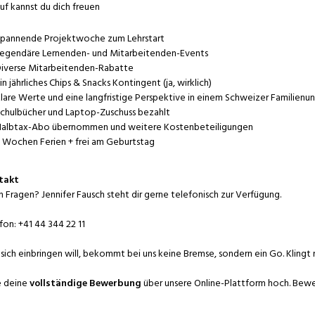
uf kannst du dich freuen
pannende Projektwoche zum Lehrstart
egendäre Lernenden- und Mitarbeitenden-Events
iverse Mitarbeitenden-Rabatte
in jährliches Chips & Snacks Kontingent (ja, wirklich)
lare Werte und eine langfristige Perspektive in einem Schweizer Familien
chulbücher und Laptop-Zuschuss bezahlt
albtax-Abo übernommen und weitere Kostenbeteiligungen
 Wochen Ferien + frei am Geburtstag
takt
 Fragen? Jennifer Fausch steht dir gerne telefonisch zur Verfügung.
fon: +41 44 344 22 11
sich einbringen will, bekommt bei uns keine Bremse, sondern ein Go. Klingt 
e deine
vollständige Bewerbung
über unsere Online-Plattform hoch. Bewe