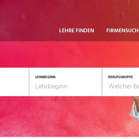
LEHRE FINDEN
FIRMENSUCH
LEHRBEGINN
BERUFSGRUPPE
astgewerbe
2028
Gesundheit/Pflege/So
nformatik/Telco
Kultur