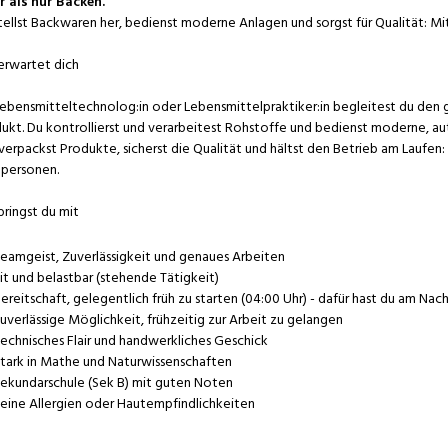
 als nur Backen.
tellst Backwaren her, bedienst moderne Anlagen und sorgst für Qualität: Mit
erwartet dich
Lebensmitteltechnolog:in oder Lebensmittelpraktiker:in begleitest du den 
ukt. Du kontrollierst und verarbeitest Rohstoffe und bedienst moderne, au
verpackst Produkte, sicherst die Qualität und hältst den Betrieb am Laufen:
personen.
bringst du mit
eamgeist, Zuverlässigkeit und genaues Arbeiten
it und belastbar (stehende Tätigkeit)
ereitschaft, gelegentlich früh zu starten (04:00 Uhr) - dafür hast du am Nac
uverlässige Möglichkeit, frühzeitig zur Arbeit zu gelangen
echnisches Flair und handwerkliches Geschick
tark in Mathe und Naturwissenschaften
ekundarschule (Sek B) mit guten Noten
eine Allergien oder Hautempfindlichkeiten