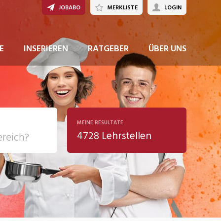
JOBABO
MERKLISTE
LOGIN
JETZT BEWERBEN
E
INSERIEREN
RATGEBER
ÜBER UNS
MEINE RESULTATE
4728 Lehrstellen
ziales