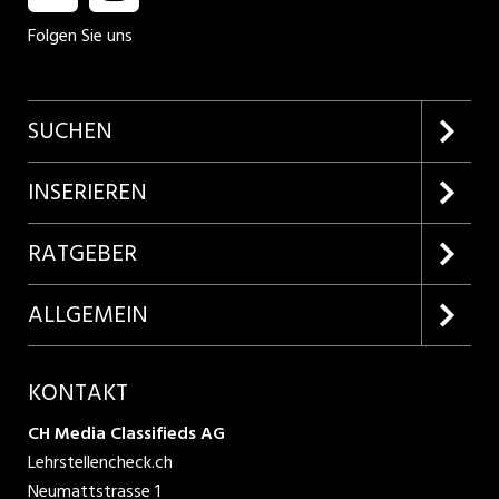
Folgen Sie uns
SUCHEN
Firmenprofile entdecken
INSERIEREN
Lehrstellen suchen
Kundenlogin
RATGEBER
Inserieren
Lehrberufe entdecken
ALLGEMEIN
Produkte
Bewerbungstipps
Über uns
KONTAKT
AGB
CH Media Classifieds AG
Lehrstellencheck.ch
Datenschutzbestimmungen
Neumattstrasse 1