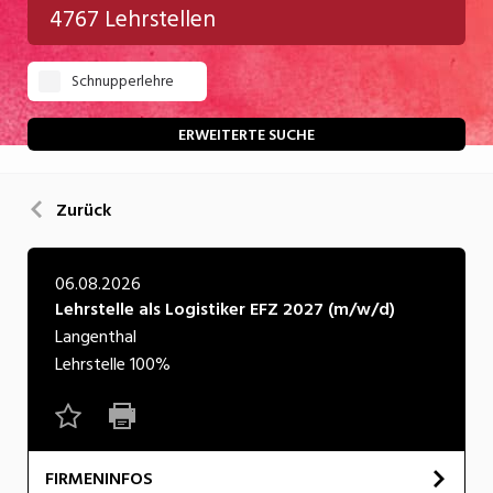
4767 Lehrstellen
Gastgewerbe
Schnupperlehre
Gesundheit/Pflege/Soziales
Handwerk/Technik
ERWEITERTE SUCHE
Informatik/Telco
Zurück
Kultur
Nahrung
06.08.2026
Lehrstelle als Logistiker EFZ 2027 (m/w/d)
Natur
Langenthal
Verkehr/Logistik
Lehrstelle
100%
Wirtschaft/Verwaltung
FIRMENINFOS