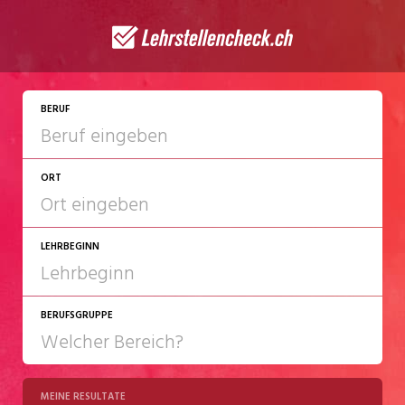
JETZT BEWERBEN
BERUF
ORT
LEHRBEGINN
BERUFSGRUPPE
2027
2028
MEINE RESULTATE
Chemie/Pharma