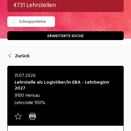
4731 Lehrstellen
Gastgewerbe
Schnupperlehre
Gesundheit/Pflege/Soziales
Handwerk/Technik
ERWEITERTE SUCHE
Informatik/Telco
Zurück
Kultur
Nahrung
31.07.2026
Lehrstelle als Logistiker/in EBA - Lehrbeginn
Natur
2027
Verkehr/Logistik
9100
Herisau
Lehrstelle
100%
Wirtschaft/Verwaltung