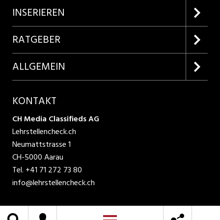
Firmenprofile entdecken
INSERIEREN
Lehrstellen suchen
Kundenlogin
RATGEBER
Inserieren
Lehrberufe entdecken
ALLGEMEIN
Produkte
Bewerbungstipps
Über uns
KONTAKT
AGB
CH Media Classifieds AG
Lehrstellencheck.ch
Datenschutzbestimmungen
Neumattstrasse 1
CH-5000 Aarau
Nutzungsbedingungen
Tel.
+41 71 272 73 80
info@lehrstellencheck.ch
Impressum