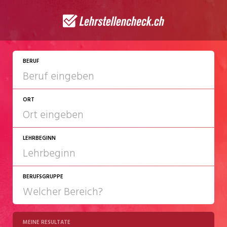
JETZT BEWERBEN
BERUF
ORT
LEHRBEGINN
BERUFSGRUPPE
2027
2028
MEINE RESULTATE
Chemie/Pharma