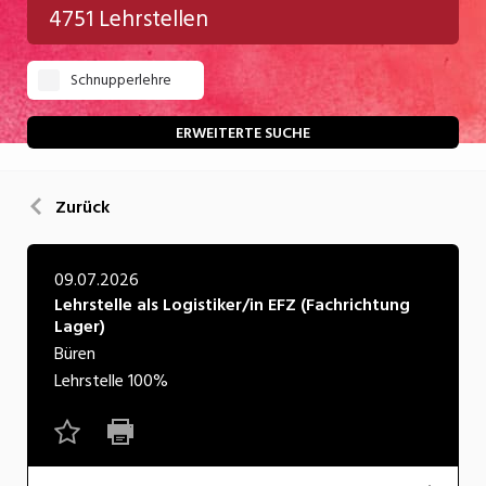
4751 Lehrstellen
Gastgewerbe
Schnupperlehre
Gesundheit/Pflege/Soziales
Handwerk/Technik
ERWEITERTE SUCHE
Informatik/Telco
Zurück
Kultur
Nahrung
09.07.2026
Lehrstelle als Logistiker/in EFZ (Fachrichtung
Natur
Lager)
Verkehr/Logistik
Büren
Lehrstelle
100%
Wirtschaft/Verwaltung