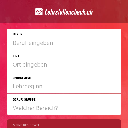
JETZT BEWERBEN
BERUF
ORT
LEHRBEGINN
BERUFSGRUPPE
2027
2028
MEINE RESULTATE
Chemie/Pharma