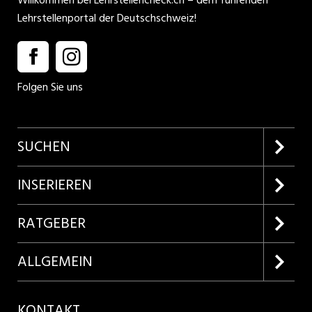
Lehrstellenportal der Deutschschweiz!
Folgen Sie uns
SUCHEN
Firmenprofile entdecken
INSERIEREN
Lehrstellen suchen
Kundenlogin
RATGEBER
Inserieren
Lehrberufe entdecken
ALLGEMEIN
Produkte
Bewerbungstipps
Über uns
KONTAKT