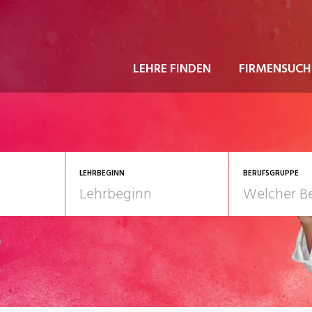
LEHRE FINDEN
FIRMENSUCH
LEHRBEGINN
BERUFSGRUPPE
astgewerbe
2028
Gesundheit/Pflege/So
nformatik/Telco
Kultur