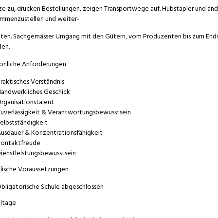
ze zu, drucken Bestellungen, zeigen Transportwege auf. Hubstapler und a
mmenzustellen und weiter-
iten. Sachgemässer Umgang mit den Gütern, vom Produzenten bis zum Endve
en.
önliche Anforderungen
raktisches Verständnis
andwerkliches Geschick
rganisationstalent
uverlässigkeit & Verantwortungsbewusstsein
elbstständigkeit
usdauer & Konzentrationsfähigkeit
ontaktfreude
ienstleistungsbewusstsein
lische Voraussetzungen
bligatorische Schule abgeschlossen
ltage