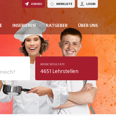
JOBABO
MERKLISTE
LOGIN
JETZT BEWERBEN
E
INSERIEREN
RATGEBER
ÜBER UNS
MEINE RESULTATE
4651 Lehrstellen
ziales