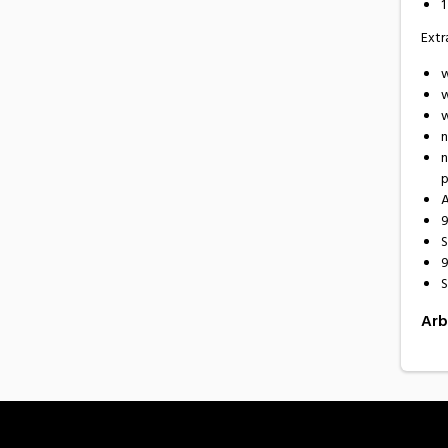
1
Extr
w
w
w
n
n
p
A
9
S
9
S
Arb