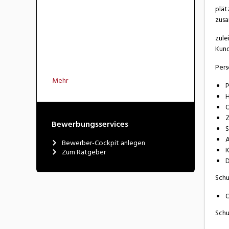
plät
zusa
zule
Kund
Pers
Mehr
P
H
O
Z
Bewerbungsservices
S
A
Bewerber-Cockpit anlegen
K
Zum Ratgeber
D
Schu
O
Schu