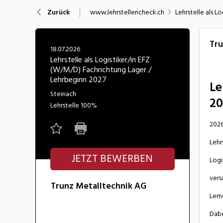
Nahrung
N
www.lehrstellencheck.ch
Lehrstelle als L
Zurück
Wirtschaft/Verwaltung
Tru
18.07.2026
Lehrstelle als Logistiker/in EFZ
(W/M/D) Fachrichtung Lager /
Lehrbeginn 2027
Le
Steinach
20
Lehrstelle
100%
2026
Lehr
JETZT BEWERBEN
Logi
vers
Trunz Metalltechnik AG
Lern
Dabe