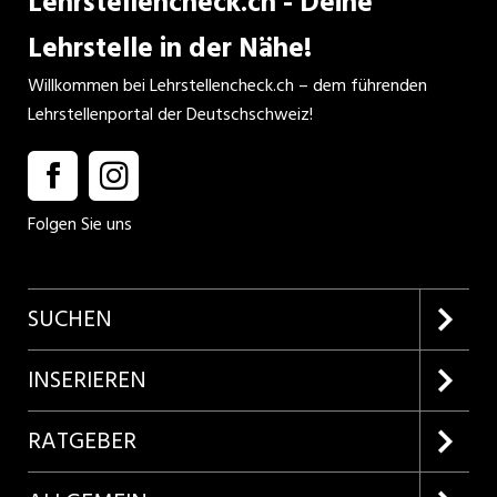
Lehrstellencheck.ch - Deine
Lehrstelle in der Nähe!
Willkommen bei Lehrstellencheck.ch – dem führenden
Lehrstellenportal der Deutschschweiz!
Folgen Sie uns
SUCHEN
Firmenprofile entdecken
INSERIEREN
Lehrstellen suchen
Kundenlogin
RATGEBER
Inserieren