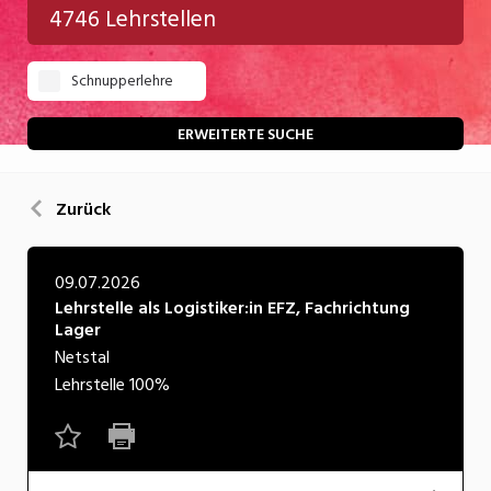
4746 Lehrstellen
Gastgewerbe
Schnupperlehre
Gesundheit/Pflege/Soziales
Handwerk/Technik
ERWEITERTE SUCHE
Informatik/Telco
Zurück
Kultur
Nahrung
09.07.2026
Lehrstelle als Logistiker:in EFZ, Fachrichtung
Natur
Lager
Verkehr/Logistik
Netstal
Lehrstelle
100%
Wirtschaft/Verwaltung