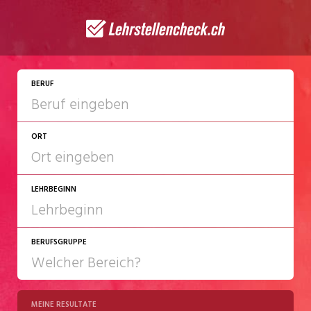
JETZT BEWERBEN
BERUF
ORT
LEHRBEGINN
BERUFSGRUPPE
2027
2028
MEINE RESULTATE
Chemie/Pharma