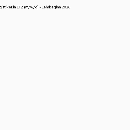
atur
Verkehr/Logistik
ogistiker:in EFZ (m/w/d) - Lehrbeginn 2026