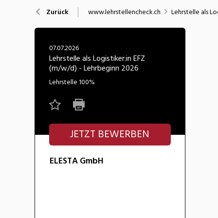
Nahrung
N
www.lehrstellencheck.ch
Lehrstelle als L
Zurück
Wirtschaft/Verwaltung
07.07.2026
Lehrstelle als Logistiker:in EFZ
(m/w/d) - Lehrbeginn 2026
Lehrstelle
100%
JETZT BEWERBEN
ELESTA GmbH