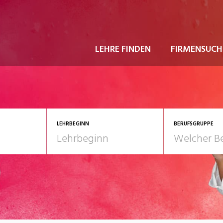
LEHRE FINDEN
FIRMENSUCH
LEHRBEGINN
BERUFSGRUPPE
astgewerbe
2028
Gesundheit/Pflege/So
nformatik/Telco
Kultur