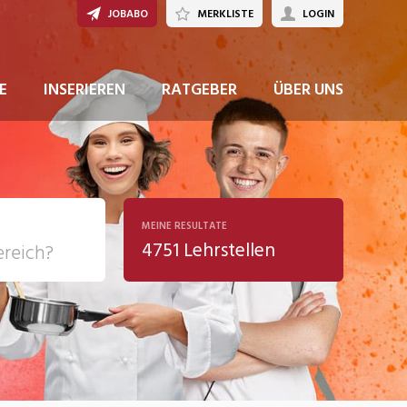
JOBABO
MERKLISTE
LOGIN
JETZT BEWERBEN
E
INSERIEREN
RATGEBER
ÜBER UNS
MEINE RESULTATE
4751 Lehrstellen
ziales