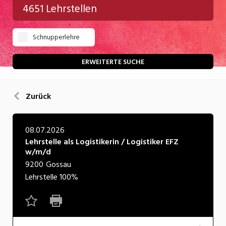
4651 Lehrstellen
Gastgewerbe
Schnupperlehre
Gesundheit/Pflege/Soziales
Handwerk/Technik
ERWEITERTE SUCHE
Informatik/Telco
Zurück
Kultur
Nahrung
08.07.2026
Lehrstelle als Logistikerin / Logistiker EFZ
Natur
w/m/d
Verkehr/Logistik
9200
Gossau
Lehrstelle
100%
Wirtschaft/Verwaltung