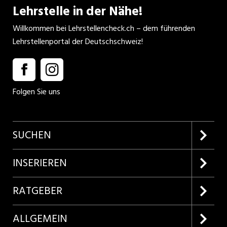
Lehrstelle in der Nähe!
Willkommen bei Lehrstellencheck.ch – dem führenden
Lehrstellenportal der Deutschschweiz!
Folgen Sie uns
SUCHEN
Firmenprofile entdecken
INSERIEREN
Lehrstellen suchen
Kundenlogin
RATGEBER
Inserieren
Lehrberufe entdecken
ALLGEMEIN