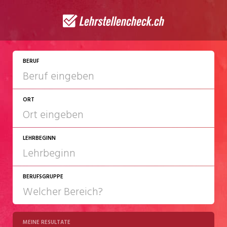
JETZT BEWERBEN
BERUF
ORT
LEHRBEGINN
BERUFSGRUPPE
2027
2028
MEINE RESULTATE
Chemie/Pharma