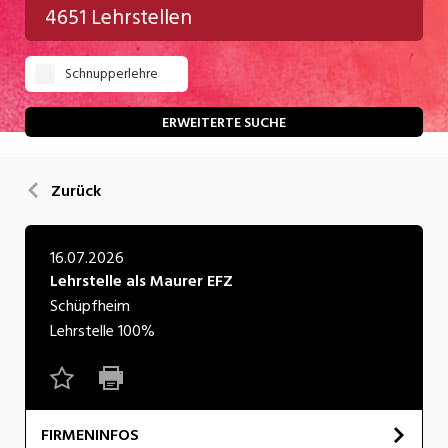
4651 Lehrstellen
Gastgewerbe
Schnupperlehre
Gesundheit/Pflege/Soziales
Handwerk/Technik
ERWEITERTE SUCHE
Informatik/Telco
Zurück
Kultur
Nahrung
16.07.2026
Lehrstelle als Maurer EFZ
Natur
Schüpfheim
Verkehr/Logistik
Lehrstelle
100%
Wirtschaft/Verwaltung
FIRMENINFOS