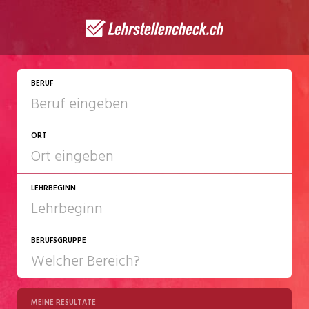
JETZT BEWERBEN
BERUF
ORT
LEHRBEGINN
BERUFSGRUPPE
2027
2028
MEINE RESULTATE
Chemie/Pharma