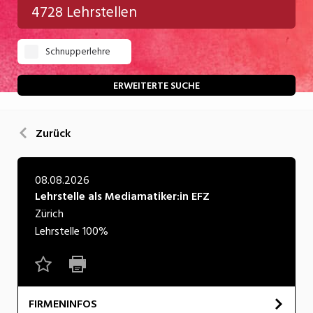
4728 Lehrstellen
Gastgewerbe
Schnupperlehre
Gesundheit/Pflege/Soziales
Handwerk/Technik
ERWEITERTE SUCHE
Informatik/Telco
Zurück
Kultur
Nahrung
08.08.2026
Lehrstelle als Mediamatiker:in EFZ
Natur
Zürich
Verkehr/Logistik
Lehrstelle
100%
Wirtschaft/Verwaltung
FIRMENINFOS