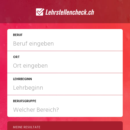
JETZT BEWERBEN
BERUF
ORT
LEHRBEGINN
BERUFSGRUPPE
2027
2028
MEINE RESULTATE
Chemie/Pharma