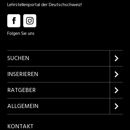
Lehrstellenportal der Deutschschweiz!
Folgen Sie uns
SUCHEN
Firmenprofile entdecken
INSERIEREN
Lehrstellen suchen
Kundenlogin
RATGEBER
Inserieren
Lehrberufe entdecken
ALLGEMEIN
Produkte
Bewerbungstipps
Über uns
KONTAKT