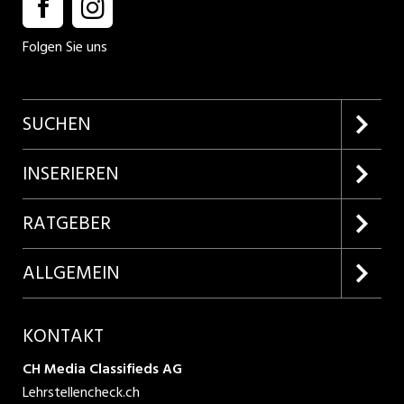
Folgen Sie uns
SUCHEN
Firmenprofile entdecken
INSERIEREN
Lehrstellen suchen
Kundenlogin
RATGEBER
Inserieren
Lehrberufe entdecken
ALLGEMEIN
Produkte
Bewerbungstipps
Über uns
KONTAKT
AGB
CH Media Classifieds AG
Lehrstellencheck.ch
Datenschutzbestimmungen