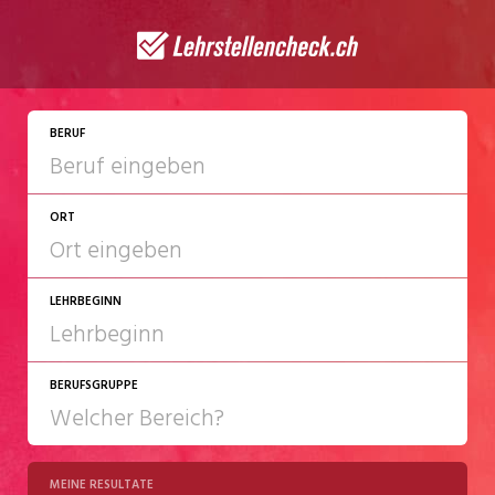
JETZT BEWERBEN
BERUF
ORT
LEHRBEGINN
BERUFSGRUPPE
2027
2028
MEINE RESULTATE
Chemie/Pharma