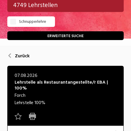
4749 Lehrstellen
Gastgewerbe
Schnupperlehre
Gesundheit/Pflege/Soziales
Handwerk/Technik
ERWEITERTE SUCHE
Informatik/Telco
Zurück
Kultur
Nahrung
07.08.2026
Lehrstelle als Restaurantangestellte/r EBA |
Natur
100%
Verkehr/Logistik
Forch
Lehrstelle
100%
Wirtschaft/Verwaltung