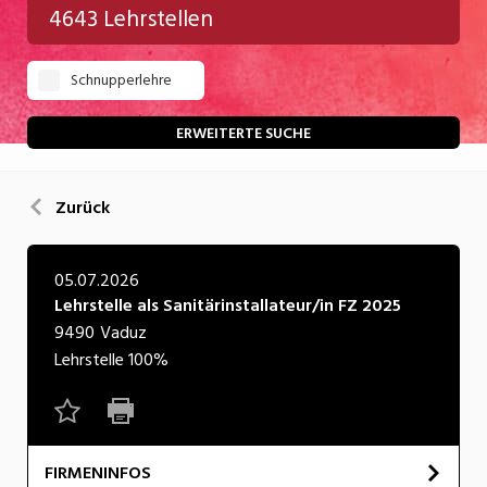
4643 Lehrstellen
Gastgewerbe
Schnupperlehre
Gesundheit/Pflege/Soziales
Handwerk/Technik
ERWEITERTE SUCHE
Informatik/Telco
Zurück
Kultur
Nahrung
05.07.2026
Lehrstelle als Sanitärinstallateur/in FZ 2025
Natur
9490
Vaduz
Verkehr/Logistik
Lehrstelle
100%
Wirtschaft/Verwaltung
FIRMENINFOS