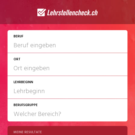
JETZT BEWERBEN
BERUF
ORT
LEHRBEGINN
BERUFSGRUPPE
2027
2028
MEINE RESULTATE
Chemie/Pharma