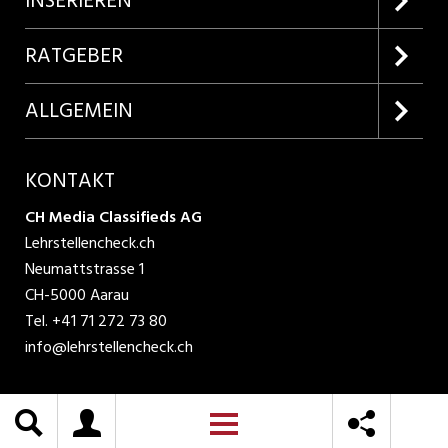
INSERIEREN
Lehrstellen suchen
Kundenlogin
RATGEBER
Inserieren
Lehrberufe entdecken
ALLGEMEIN
Produkte
Bewerbungstipps
Über uns
KONTAKT
AGB
CH Media Classifieds AG
Lehrstellencheck.ch
Datenschutzbestimmungen
Neumattstrasse 1
CH-5000 Aarau
Nutzungsbedingungen
Tel.
+41 71 272 73 80
info@lehrstellencheck.ch
Impressum