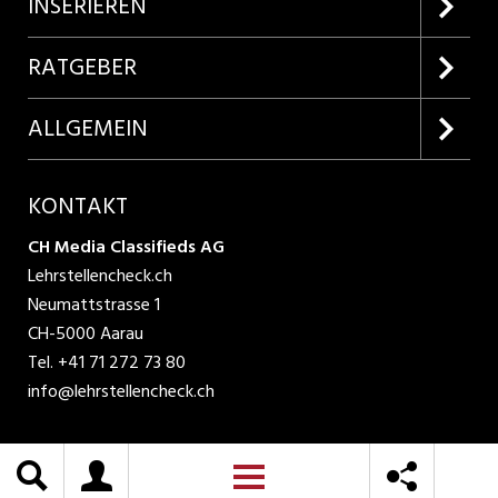
Firmenprofile entdecken
INSERIEREN
Lehrstellen suchen
Kundenlogin
RATGEBER
Inserieren
Lehrberufe entdecken
ALLGEMEIN
Produkte
Bewerbungstipps
Über uns
KONTAKT
AGB
CH Media Classifieds AG
Lehrstellencheck.ch
Datenschutzbestimmungen
Neumattstrasse 1
CH-5000 Aarau
Nutzungsbedingungen
Tel.
+41 71 272 73 80
info@lehrstellencheck.ch
Impressum