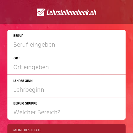
JETZT BEWERBEN
BERUF
ORT
LEHRBEGINN
BERUFSGRUPPE
2027
2028
MEINE RESULTATE
Chemie/Pharma