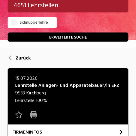
4651 Lehrstellen
Gastgewerbe
Schnupperlehre
Gesundheit/Pflege/Soziales
Handwerk/Technik
ERWEITERTE SUCHE
Informatik/Telco
Zurück
Kultur
Nahrung
15.07.2026
Lehrstelle Anlagen- und Apparatebauer/in EFZ
Natur
9533
Kirchberg
Verkehr/Logistik
Lehrstelle
100%
Wirtschaft/Verwaltung
FIRMENINFOS