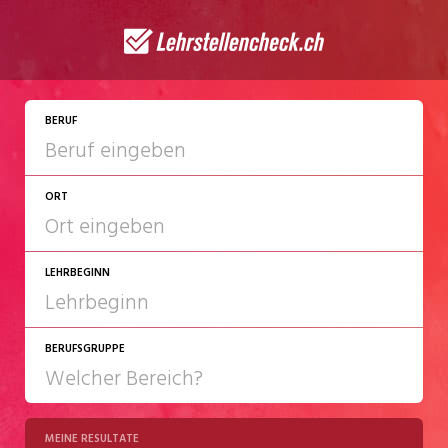
JETZT BEWERBEN
BERUF
ORT
LEHRBEGINN
BERUFSGRUPPE
2027
2028
MEINE RESULTATE
Chemie/Pharma