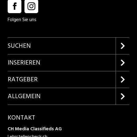
Folgen Sie uns
SUCHEN
Firmenprofile entdecken
INSERIEREN
Lehrstellen suchen
Kundenlogin
RATGEBER
Inserieren
Lehrberufe entdecken
ALLGEMEIN
Produkte
Bewerbungstipps
Über uns
KONTAKT
AGB
CH Media Classifieds AG
Lehrstellencheck.ch