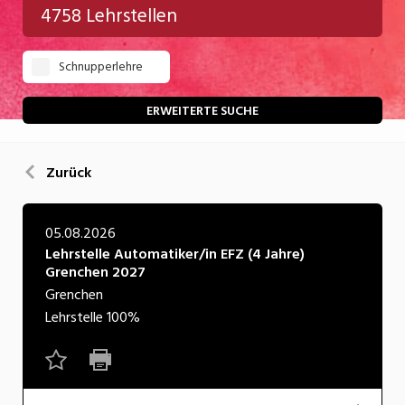
4758 Lehrstellen
Gastgewerbe
Schnupperlehre
Gesundheit/Pflege/Soziales
Handwerk/Technik
ERWEITERTE SUCHE
Informatik/Telco
Zurück
Kultur
Nahrung
05.08.2026
Lehrstelle Automatiker/in EFZ (4 Jahre)
Natur
Grenchen 2027
Verkehr/Logistik
Grenchen
Lehrstelle
100%
Wirtschaft/Verwaltung