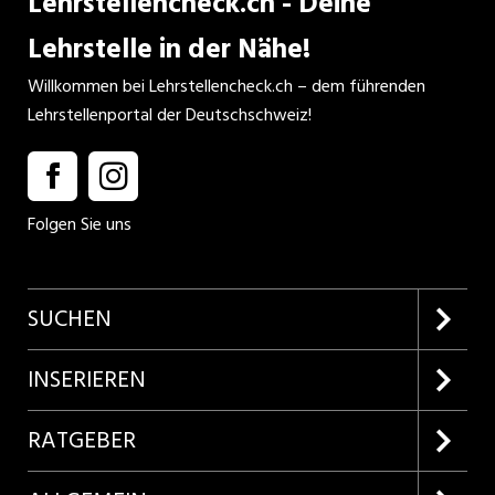
Lehrstellencheck.ch - Deine
Lehrstelle in der Nähe!
Willkommen bei Lehrstellencheck.ch – dem führenden
Lehrstellenportal der Deutschschweiz!
Folgen Sie uns
SUCHEN
Firmenprofile entdecken
INSERIEREN
Lehrstellen suchen
Kundenlogin
RATGEBER
Inserieren