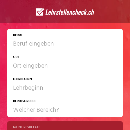
JETZT BEWERBEN
BERUF
ORT
LEHRBEGINN
BERUFSGRUPPE
2027
2028
MEINE RESULTATE
Chemie/Pharma