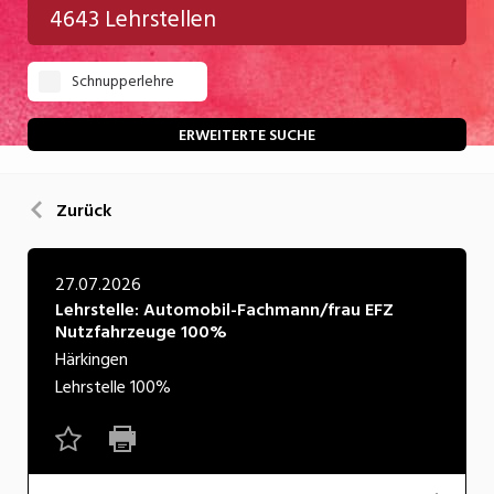
4643 Lehrstellen
Gastgewerbe
Schnupperlehre
Gesundheit/Pflege/Soziales
Handwerk/Technik
ERWEITERTE SUCHE
Informatik/Telco
Zurück
Kultur
Nahrung
27.07.2026
Lehrstelle: Automobil-Fachmann/frau EFZ
Natur
Nutzfahrzeuge 100%
Verkehr/Logistik
Härkingen
Lehrstelle
100%
Wirtschaft/Verwaltung