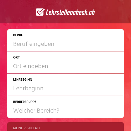
JETZT BEWERBEN
BERUF
ORT
LEHRBEGINN
BERUFSGRUPPE
2027
2028
MEINE RESULTATE
Chemie/Pharma