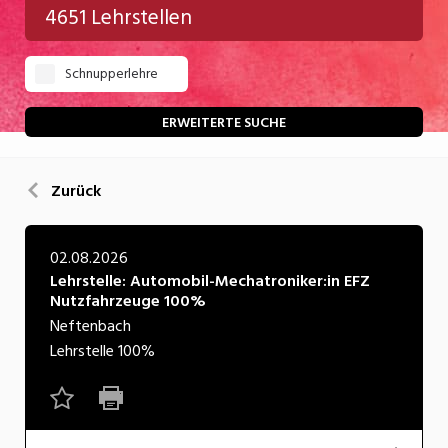
4651 Lehrstellen
Gastgewerbe
Schnupperlehre
Gesundheit/Pflege/Soziales
Handwerk/Technik
ERWEITERTE SUCHE
Informatik/Telco
Zurück
Kultur
Nahrung
02.08.2026
Lehrstelle: Automobil-Mechatroniker:in EFZ
Natur
Nutzfahrzeuge 100%
Verkehr/Logistik
Neftenbach
Lehrstelle
100%
Wirtschaft/Verwaltung