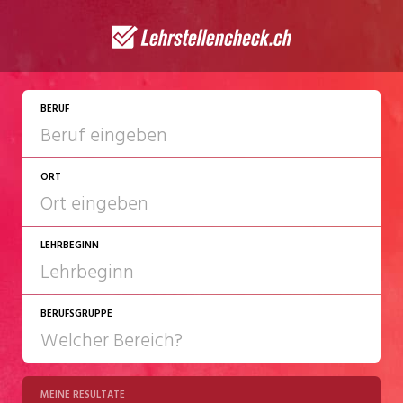
JETZT BEWERBEN
BERUF
ORT
LEHRBEGINN
BERUFSGRUPPE
2027
2028
MEINE RESULTATE
Chemie/Pharma