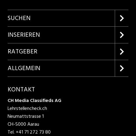
SUCHEN
Firmenprofile entdecken
INSERIEREN
Lehrstellen suchen
Kundenlogin
RATGEBER
Inserieren
Lehrberufe entdecken
ALLGEMEIN
Produkte
Bewerbungstipps
Über uns
KONTAKT
AGB
CH Media Classifieds AG
Lehrstellencheck.ch
Datenschutzbestimmungen
Neumattstrasse 1
CH-5000 Aarau
Nutzungsbedingungen
Tel.
+41 71 272 73 80