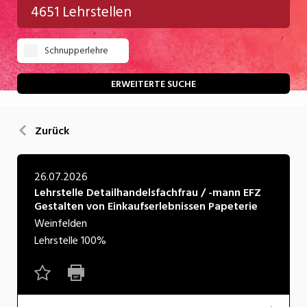
4651 Lehrstellen
Gastgewerbe
Schnupperlehre
Gesundheit/Pflege/Soziales
Handwerk/Technik
ERWEITERTE SUCHE
Informatik/Telco
Zurück
Kultur
Nahrung
26.07.2026
Lehrstelle Detailhandelsfachfrau / -mann EFZ
Natur
Gestalten von Einkaufserlebnissen Papeterie
Verkehr/Logistik
Weinfelden
Lehrstelle
100%
Wirtschaft/Verwaltung