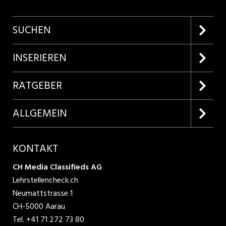
SUCHEN
Firmenprofile entdecken
INSERIEREN
Lehrstellen suchen
Kundenlogin
RATGEBER
Inserieren
Lehrberufe entdecken
ALLGEMEIN
Produkte
Bewerbungstipps
Über uns
KONTAKT
AGB
CH Media Classifieds AG
Lehrstellencheck.ch
Datenschutzbestimmungen
Neumattstrasse 1
CH-5000 Aarau
Nutzungsbedingungen
Tel.
+41 71 272 73 80