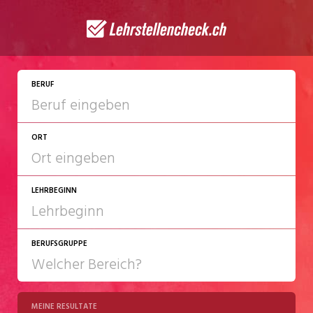
JETZT BEWERBEN
BERUF
ORT
LEHRBEGINN
BERUFSGRUPPE
2027
2028
MEINE RESULTATE
Chemie/Pharma