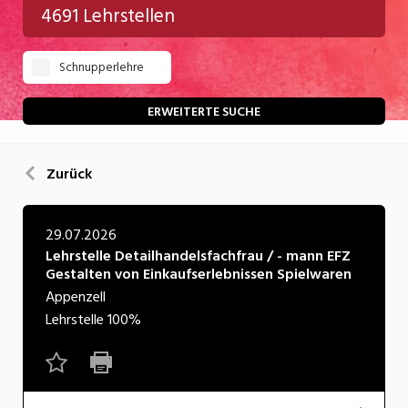
4691 Lehrstellen
Gastgewerbe
Schnupperlehre
Gesundheit/Pflege/Soziales
Handwerk/Technik
ERWEITERTE SUCHE
Informatik/Telco
Zurück
Kultur
Nahrung
29.07.2026
Lehrstelle Detailhandelsfachfrau / - mann EFZ
Natur
Gestalten von Einkaufserlebnissen Spielwaren
Verkehr/Logistik
Appenzell
Lehrstelle
100%
Wirtschaft/Verwaltung