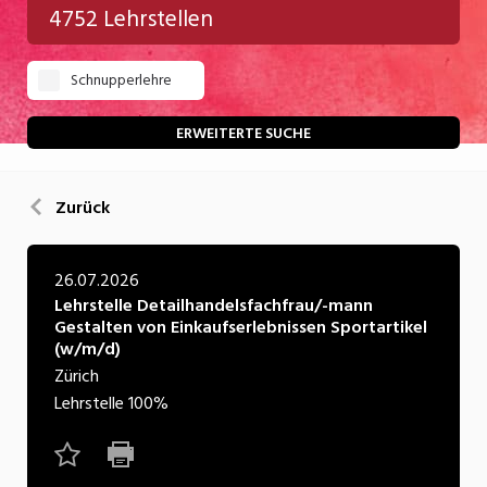
4752 Lehrstellen
Gastgewerbe
Schnupperlehre
Gesundheit/Pflege/Soziales
Handwerk/Technik
ERWEITERTE SUCHE
Informatik/Telco
Zurück
Kultur
Nahrung
26.07.2026
Lehrstelle Detailhandelsfachfrau/-mann
Natur
Gestalten von Einkaufserlebnissen Sportartikel
(w/m/d)
Verkehr/Logistik
Zürich
Wirtschaft/Verwaltung
Lehrstelle
100%