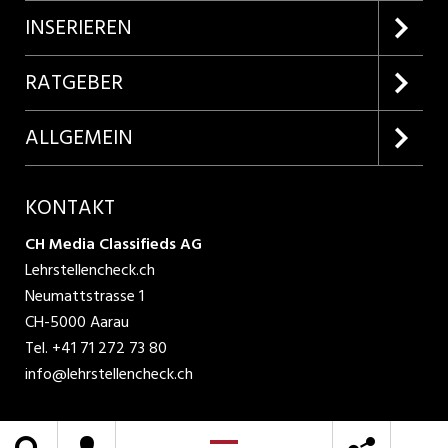
Firmenprofile entdecken
INSERIEREN
Lehrstellen suchen
Kundenlogin
RATGEBER
Inserieren
Lehrberufe entdecken
ALLGEMEIN
Produkte
Bewerbungstipps
Über uns
KONTAKT
AGB
CH Media Classifieds AG
Lehrstellencheck.ch
Datenschutzbestimmungen
Neumattstrasse 1
CH-5000 Aarau
Nutzungsbedingungen
Tel.
+41 71 272 73 80
info@lehrstellencheck.ch
Impressum