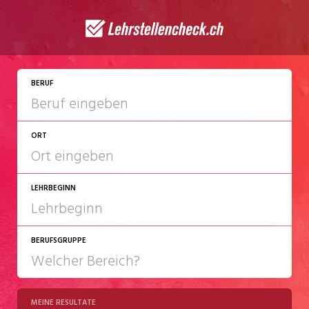
JETZT BEWERBEN
BERUF
ORT
LEHRBEGINN
BERUFSGRUPPE
2027
2028
MEINE RESULTATE
Chemie/Pharma