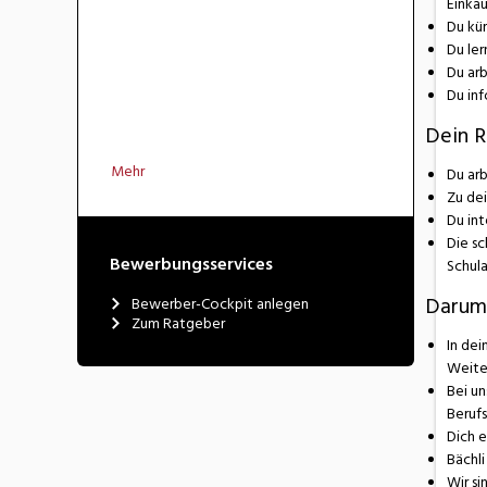
Einkau
Du kü
Du ler
Du arb
Du inf
Dein R
Mehr
Du arb
Zu de
Du int
Die sc
Bewerbungsservices
Schula
Darum 
Bewerber-Cockpit anlegen
Zum Ratgeber
In dei
Weite
Bei un
Berufs
Dich 
Bächli
Wir si