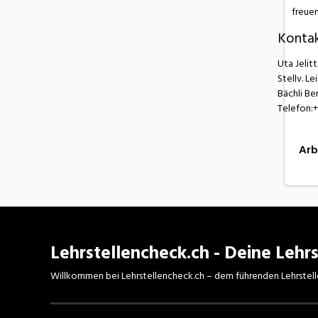
freuen
Konta
Uta Jelit
Stellv. Le
Bächli Be
Telefon:+
Arb
Lehrstellencheck.ch - Deine Lehrs
Willkommen bei Lehrstellencheck.ch – dem führenden Lehrstell