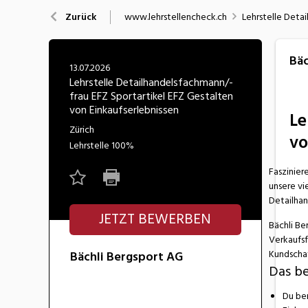
Nahrung
N
www.lehrstellencheck.ch
Lehrstelle Deta
Zurück
Wirtschaft/Verwaltung
Bäc
13.07.2026
Lehrstelle Detailhandelsfachmann/-
frau EFZ Sportartikel EFZ Gestalten
von Einkaufserlebnissen
Le
Zürich
vo
Lehrstelle
100%
Faszinier
unsere vi
Detailhan
JETZT BEWERBEN
Bächli Be
Verkaufsf
Kundscha
Bächli Bergsport AG
Das be
Du ber