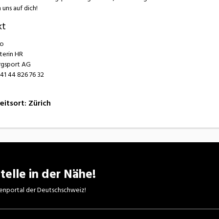
 uns auf dich!
kt
to
iterin HR
rgsport AG
41 44 826 76 32
eitsort
:
Zürich
telle in der Nähe!
enportal der Deutschschweiz!