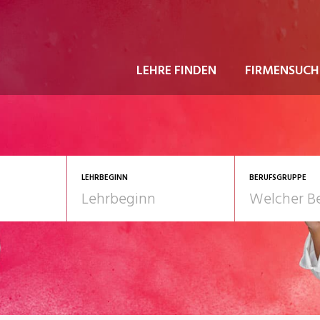
LEHRE FINDEN
FIRMENSUCH
LEHRBEGINN
BERUFSGRUPPE
astgewerbe
2028
Gesundheit/Pflege/So
nformatik/Telco
Kultur