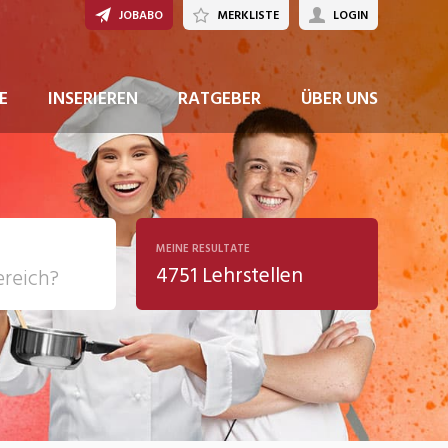
JOBABO
MERKLISTE
LOGIN
JETZT BEWERBEN
E
INSERIEREN
RATGEBER
ÜBER UNS
MEINE RESULTATE
4751 Lehrstellen
ziales