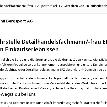
atur
Verkehr/Logistik
ilhandelsfachmann/-frau EFZ Sportartikel EFZ Gestalten von Einkaufserlebni
hli Bergsport AG
hrstelle Detailhandelsfachmann/-frau EF
n Einkaufserlebnissen
en dich die Berge und die Sportarten, die du dort ausüben kannst, wie z. B
elfältigen Produkte selber kennenlernen, ausprobieren und unsere Kundin
delsfachfrau oder Detailhandelsfachmann EFZ absolvieren? Dann bist du bei 
rgsport ist das führende Schweizer Fachgeschäft für Bergsteigen, Klettern,
ilialen in der Deutschschweiz, zwei Verkaufsfilialen in der Westschweiz und e
ft die besten Produkte und Marken, fachkundige Beratung und hochstehen
wegst du bei uns:
ätst und bedienst unsere Kundschaft im Verkaufsgeschäft, stattest sie für i