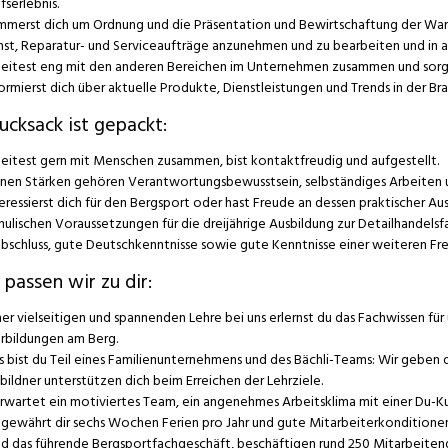
fserlebnis.
mmerst dich um Ordnung und die Präsentation und Bewirtschaftung der War
nst, Reparatur- und Serviceaufträge anzunehmen und zu bearbeiten und in 
eitest eng mit den anderen Bereichen im Unternehmen zusammen und sorgst f
ormierst dich über aktuelle Produkte, Dienstleistungen und Trends in der Bra
ucksack ist gepackt:
eitest gern mit Menschen zusammen, bist kontaktfreudig und aufgestellt.
inen Stärken gehören Verantwortungsbewusstsein, selbständiges Arbeiten 
eressierst dich für den Bergsport oder hast Freude an dessen praktischer Au
hulischen Voraussetzungen für die dreijährige Ausbildung zur Detailhandels
bschluss, gute Deutschkenntnisse sowie gute Kenntnisse einer weiteren Fr
passen wir zu dir:
ner vielseitigen und spannenden Lehre bei uns erlernst du das Fachwissen fü
rbildungen am Berg.
s bist du Teil eines Familienunternehmens und des Bächli-Teams: Wir geben
bildner unterstützen dich beim Erreichen der Lehrziele.
erwartet ein motiviertes Team, ein angenehmes Arbeitsklima mit einer Du-
 gewährt dir sechs Wochen Ferien pro Jahr und gute Mitarbeiterkonditionen
nd das führende Bergsportfachgeschäft, beschäftigen rund 250 Mitarbeitende 