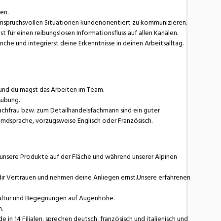
en.
anspruchsvollen Situationen kundenorientiert zu kommunizieren.
ür einen reibungslosen Informationsfluss auf allen Kanälen.
nche und integrierst deine Erkenntnisse in deinen Arbeitsalltag.
und du magst das Arbeiten im Team.
sübung.
fachfrau bzw. zum Detailhandelsfachmann sind ein guter
emdsprache, vorzugsweise Englisch oder Französisch.
r unsere Produkte auf der Fläche und während unserer Alpinen
 dir Vertrauen und nehmen deine Anliegen ernst.Unsere erfahrenen
Kultur und Begegnungen auf Augenhöhe.
.
in 14 Filialen, sprechen deutsch, französisch und italienisch und