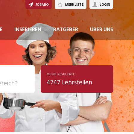
JOBABO
MERKLISTE
LOGIN
JETZT BEWERBEN
E
INSERIEREN
RATGEBER
ÜBER UNS
MEINE RESULTATE
4747 Lehrstellen
ziales