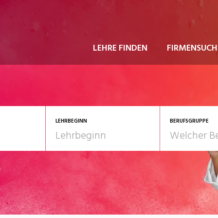
LEHRE FINDEN
FIRMENSUCH
LEHRBEGINN
BERUFSGRUPPE
astgewerbe
2028
Gesundheit/Pflege/So
nformatik/Telco
Kultur