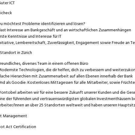
uter ICT
icheck
u möchtest Probleme identifizieren und lösen?
ast Interesse am Bankgeschäft und an wirtschaftlichen Zusammenhängen
rste Kenntnisse und Interesse für IT
nitiative, Lernbereitschaft, Zuverlässigkeit, Engagement sowie Freude an
Standort in Zürich
reundliches, diverses Team in einem offenen Büro
odernste Technologien, die dir helfen, dich zu verbessern und weiterzuk
lache Hierarchien mit Zusammenarbeit auf allen Ebenen innerhalb der Bank
nd als Goodie: Kostenloses Mittagessen für alle Mitarbeiter, sowie Frücht
Vontobel arbeiten wir für eine bessere Zukunft unserer Kunden und die Gesells
eine der führenden und vertrauenswürdigsten globalen Investmenthäusern be
rbeiter/Innen an über 25 Standorten weltweit und haben unseren Hauptsitz 
et Management
iot Act Certification