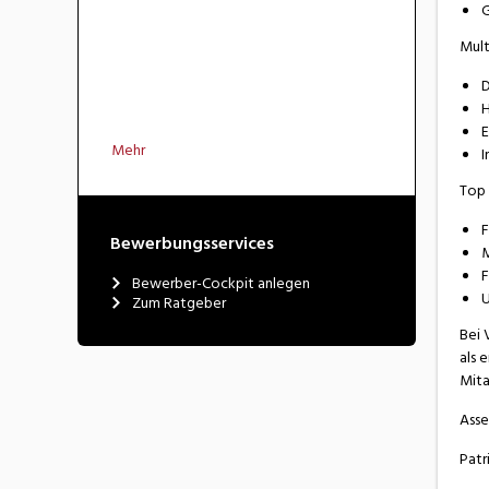
G
Mult
D
H
E
Mehr
I
Top 
F
Bewerbungsservices
M
F
Bewerber-Cockpit anlegen
U
Zum Ratgeber
Bei 
als 
Mita
Ass
Patr