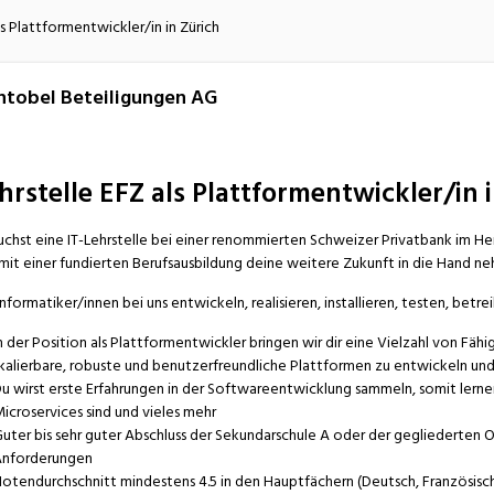
atur
Verkehr/Logistik
ls Plattformentwickler/in in Zürich
tobel Beteiligungen AG
hrstelle EFZ als Plattformentwickler/in 
uchst eine IT-Lehrstelle bei einer renommierten Schweizer Privatbank im 
mit einer fundierten Berufsausbildung deine weitere Zukunft in die Hand ne
Informatiker/innen bei uns entwickeln, realisieren, installieren, testen, bet
n der Position als Plattformentwickler bringen wir dir eine Vielzahl von Fä
kalierbare, robuste und benutzerfreundliche Plattformen zu entwickeln un
u wirst erste Erfahrungen in der Softwareentwicklung sammeln, somit lern
icroservices sind und vieles mehr
uter bis sehr guter Abschluss der Sekundarschule A oder der gegliederten 
nforderungen
otendurchschnitt mindestens 4.5 in den Hauptfächern (Deutsch, Französisc