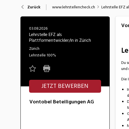
Nahrung
N
www.lehrstellencheck.ch
Lehrstelle EFZ a
Zurück
Wirtschaft/Verwaltung
Von
03.08.2026
Lehrstelle EFZ als
Plattformentwickler/in in Zürich
Le
Zürich
Lehrstelle
100%
Du s
und 
Die 
JETZT BEWERBEN
I
s
Vontobel Beteiligungen AG
D
M
G
A
N