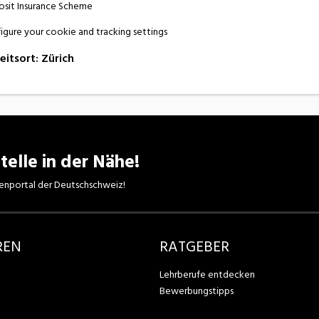
sit Insurance Scheme
igure your cookie and tracking settings
eitsort
:
Zürich
telle in der Nähe!
enportal der Deutschschweiz!
REN
RATGEBER
Lehrberufe entdecken
Bewerbungstipps