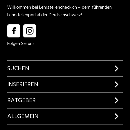
Willkommen bei Lehrstellencheck.ch – dem führenden
Lehrstellenportal der Deutschschweiz!
Folgen Sie uns
SUCHEN
Firmenprofile entdecken
INSERIEREN
Lehrstellen suchen
Kundenlogin
RATGEBER
Inserieren
Lehrberufe entdecken
ALLGEMEIN
Produkte
Bewerbungstipps