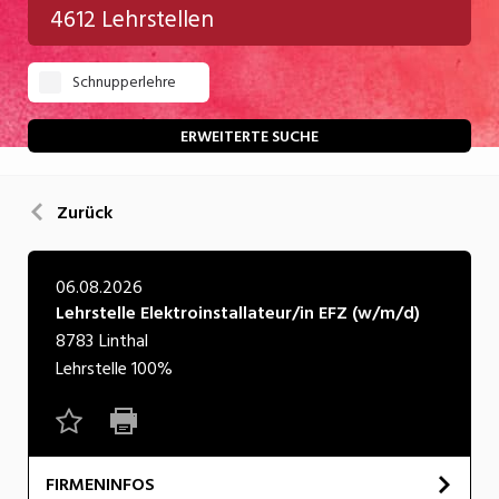
4612 Lehrstellen
Gastgewerbe
Schnupperlehre
Gesundheit/Pflege/Soziales
Handwerk/Technik
ERWEITERTE SUCHE
Informatik/Telco
Zurück
Kultur
Nahrung
06.08.2026
Lehrstelle Elektroinstallateur/in EFZ (w/m/d)
Natur
8783
Linthal
Verkehr/Logistik
Lehrstelle
100%
Wirtschaft/Verwaltung
FIRMENINFOS