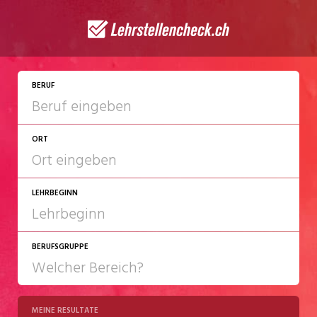
JETZT BEWERBEN
BERUF
ORT
LEHRBEGINN
BERUFSGRUPPE
2027
2028
MEINE RESULTATE
Chemie/Pharma