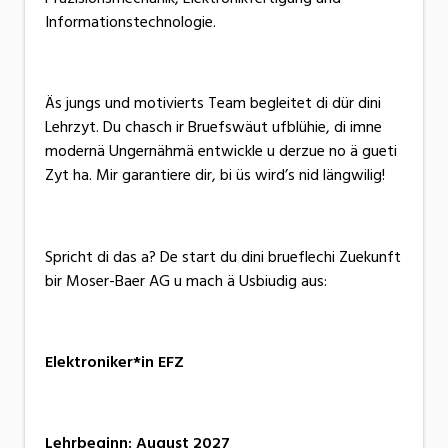
Informationstechnologie.
Äs jungs und motivierts Team begleitet di dür dini
Lehrzyt. Du chasch ir Bruefswäut ufblühie, di imne
modernä Ungernähmä entwickle u derzue no ä gueti
Zyt ha. Mir garantiere dir, bi üs wird’s nid längwilig!
Spricht di das a? De start du dini brueflechi Zuekunft
bir Moser-Baer AG u mach ä Usbiudig aus:
Elektroniker*in EFZ
Lehrbeginn: August 2027