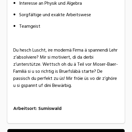
Interesse an Physik und Algebra
Sorgfältige und exakte Arbeitswese
Teamgeist
Du hesch Luscht, ire modernä Firma ä spannendi Lehr
z’absolviere? Mir si motiviert, di da derbi
z’unterstütze. Wettsch oh du ä Teil vor Moser-Baer-
Familiä si u so richtig is Bruefsläbä starte? De
passisch du perfekt zu üs! Mir fröie üs vo dir z’ghöre
u si gspannt uf dini Bewärbig.
Arbeitsort
:
Sumiswald