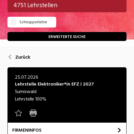
4751 Lehrstellen
Gastgewerbe
Schnupperlehre
Gesundheit/Pflege/Soziales
Handwerk/Technik
ERWEITERTE SUCHE
Informatik/Telco
Zurück
Kultur
Nahrung
25.07.2026
Lehrstelle Elektroniker*in EFZ I 2027
Natur
Sumiswald
Verkehr/Logistik
Lehrstelle
100%
Wirtschaft/Verwaltung
FIRMENINFOS