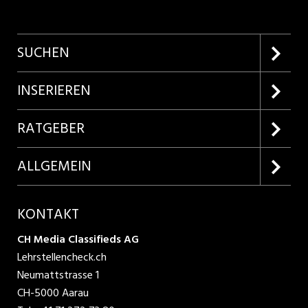
SUCHEN
Firmenprofile entdecken
INSERIEREN
Lehrstellen suchen
Kundenlogin
RATGEBER
Inserieren
Lehrberufe entdecken
ALLGEMEIN
Produkte
Bewerbungstipps
Über uns
KONTAKT
AGB
CH Media Classifieds AG
Lehrstellencheck.ch
Datenschutzbestimmungen
Neumattstrasse 1
CH-5000 Aarau
Nutzungsbedingungen