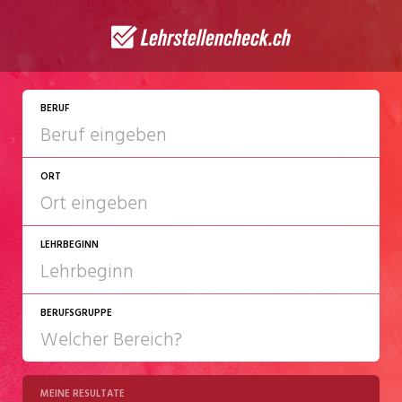
JETZT BEWERBEN
BERUF
ORT
LEHRBEGINN
BERUFSGRUPPE
2027
2028
MEINE RESULTATE
Chemie/Pharma