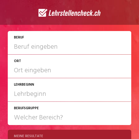
JETZT BEWERBEN
BERUF
ORT
LEHRBEGINN
BERUFSGRUPPE
2027
2028
MEINE RESULTATE
Chemie/Pharma