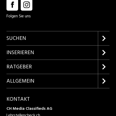
Folgen Sie uns
SUCHEN
Firmenprofile entdecken
INSERIEREN
Lehrstellen suchen
Kundenlogin
RATGEBER
Inserieren
Lehrberufe entdecken
ALLGEMEIN
Produkte
Bewerbungstipps
Über uns
KONTAKT
AGB
CH Media Classifieds AG
Lehrstellencheck.ch