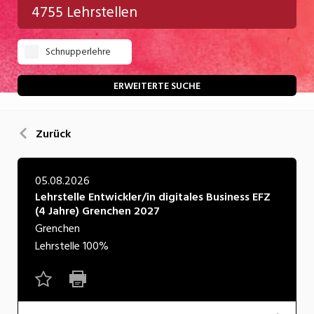
4755 Lehrstellen
Gastgewerbe
Schnupperlehre
Gesundheit/Pflege/Soziales
Handwerk/Technik
ERWEITERTE SUCHE
Informatik/Telco
Zurück
Kultur
Nahrung
05.08.2026
Lehrstelle Entwickler/in digitales Business EFZ
Natur
(4 Jahre) Grenchen 2027
Verkehr/Logistik
Grenchen
Lehrstelle
100%
Wirtschaft/Verwaltung