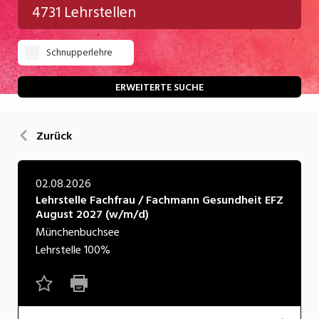
4731 Lehrstellen
Gastgewerbe
Schnupperlehre
Gesundheit/Pflege/Soziales
Handwerk/Technik
ERWEITERTE SUCHE
Informatik/Telco
Zurück
Kultur
Nahrung
02.08.2026
Lehrstelle Fachfrau / Fachmann Gesundheit EFZ
Natur
August 2027 (w/m/d)
Verkehr/Logistik
Münchenbuchsee
Lehrstelle
100%
Wirtschaft/Verwaltung