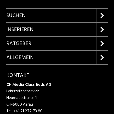
SUCHEN
Firmenprofile entdecken
INSERIEREN
Lehrstellen suchen
Kundenlogin
RATGEBER
Inserieren
Lehrberufe entdecken
ALLGEMEIN
Produkte
Bewerbungstipps
Über uns
KONTAKT
AGB
CH Media Classifieds AG
Lehrstellencheck.ch
Datenschutzbestimmungen
Neumattstrasse 1
CH-5000 Aarau
Nutzungsbedingungen
Tel.
+41 71 272 73 80