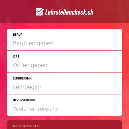
JETZT BEWERBEN
BERUF
ORT
LEHRBEGINN
BERUFSGRUPPE
2027
2028
MEINE RESULTATE
Chemie/Pharma