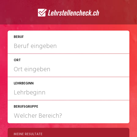
JETZT BEWERBEN
BERUF
ORT
LEHRBEGINN
BERUFSGRUPPE
2027
2028
MEINE RESULTATE
Chemie/Pharma