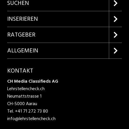
SUCHEN
Firmenprofile entdecken
INSERIEREN
Lehrstellen suchen
Kundenlogin
RATGEBER
Inserieren
Lehrberufe entdecken
ALLGEMEIN
Produkte
Bewerbungstipps
Über uns
KONTAKT
AGB
CH Media Classifieds AG
Lehrstellencheck.ch
Datenschutzbestimmungen
Neumattstrasse 1
CH-5000 Aarau
Nutzungsbedingungen
Tel.
+41 71 272 73 80
info@lehrstellencheck.ch
Impressum