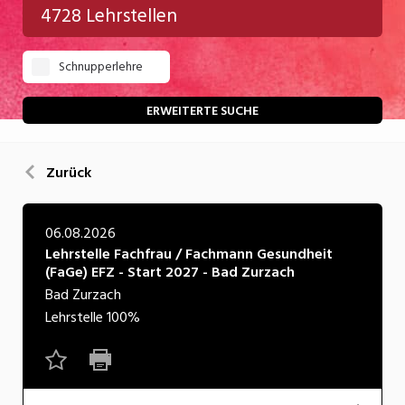
4728 Lehrstellen
Gastgewerbe
Schnupperlehre
Gesundheit/Pflege/Soziales
Handwerk/Technik
ERWEITERTE SUCHE
Informatik/Telco
Zurück
Kultur
Nahrung
06.08.2026
Lehrstelle Fachfrau / Fachmann Gesundheit
Natur
(FaGe) EFZ - Start 2027 - Bad Zurzach
Verkehr/Logistik
Bad Zurzach
Lehrstelle
100%
Wirtschaft/Verwaltung