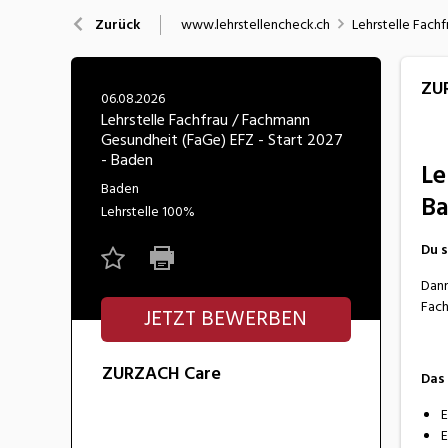
Nahrung
N
www.lehrstellencheck.ch
Lehrstelle Fach
Zurück
Wirtschaft/Verwaltung
ZU
06.08.2026
Lehrstelle Fachfrau / Fachmann
Gesundheit (FaGe) EFZ - Start 2027
- Baden
Le
Baden
B
Lehrstelle
100%
Du s
Dann
Fach
JETZT BEWERBEN
ZURZACH Care
Das 
E
E