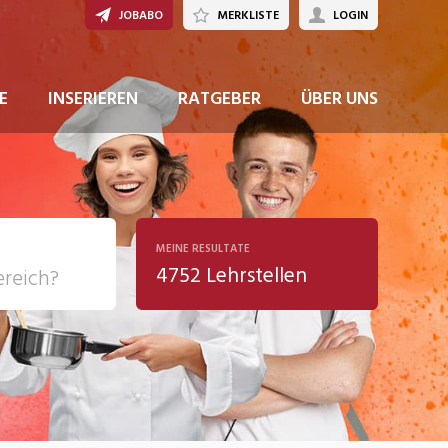
JOBABO
MERKLISTE
LOGIN
JETZT BEWERBEN
E
INSERIEREN
RATGEBER
ÜBER UNS
MEINE RESULTATE
4752 Lehrstellen
ziales