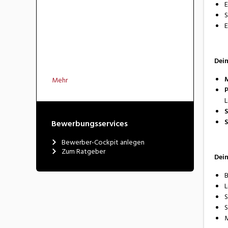
E
S
E
Dein
M
Mehr
P
L
S
S
Bewerbungsservices
Bewerber-Cockpit anlegen
Zum Ratgeber
Dei
B
L
S
S
M