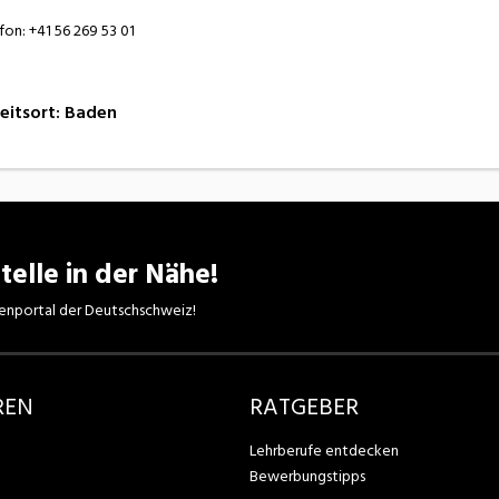
fon: +41 56 269 53 01
eitsort
:
Baden
telle in der Nähe!
enportal der Deutschschweiz!
REN
RATGEBER
Lehrberufe entdecken
Bewerbungstipps