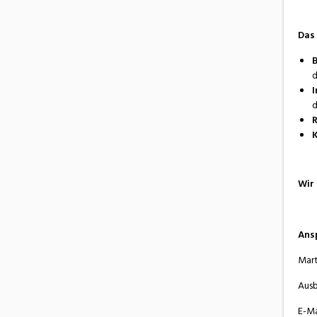
Das 
B
d
I
d
R
K
Wir 
Ans
Mart
Ausb
E-Ma