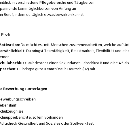
inblick in verschiedene Pflegebereiche und Tätigkeiten
pannende Lernmöglichkeiten von Anfang an
in Beruf, indem du täglich etwas bewirken kannst
 Profil
otivation
: Du möchtest mit Menschen zusammenarbeiten, welche auf Unt
ersönlichkeit
: Du bringst Teamfähigkeit, Belastbarkeit, Flexibilität und
ernen
chulabschluss
: Mindestens einen Sekundarschulabschluss B und eine 4.5 al
prachen
: Du bringst gute Kenntnisse in Deutsch (B2) mit
ne Bewerbungsunterlagen
ewerbungsschreiben
ebenslauf
chulzeugnisse
chnupperberichte, sofern vorhanden
ulticheck Gesundheit und Soziales oder Stellwerktest