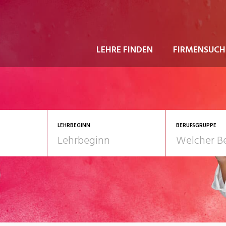
LEHRE FINDEN
FIRMENSUCH
LEHRBEGINN
BERUFSGRUPPE
astgewerbe
2028
Gesundheit/Pflege/So
nformatik/Telco
Kultur