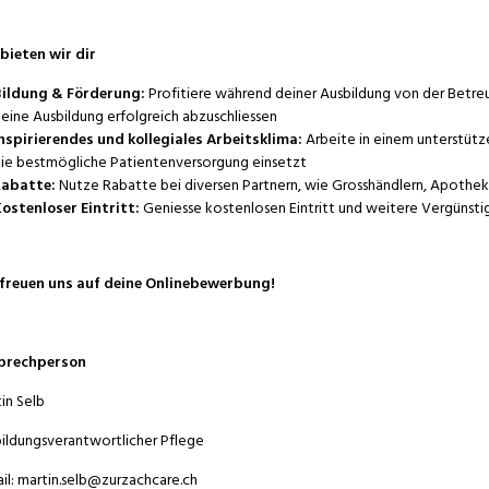
bieten wir dir
ildung & Förderung:
Profitiere während deiner Ausbildung von der Betre
eine Ausbildung erfolgreich abzuschliessen
nspirierendes und kollegiales Arbeitsklima:
Arbeite in einem unterstüt
ie bestmögliche Patientenversorgung einsetzt
abatte:
Nutze Rabatte bei diversen Partnern, wie Grosshändlern, Apothe
ostenloser Eintritt:
Geniesse kostenlosen Eintritt und weitere Vergüns
freuen uns auf deine Onlinebewerbung!
prechperson
in Selb
ildungsverantwortlicher Pflege
il: martin.selb@zurzachcare.ch