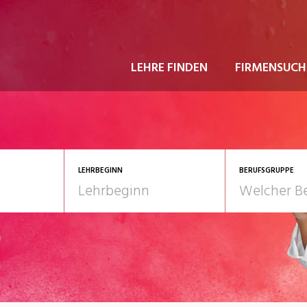
LEHRE FINDEN
FIRMENSUCH
LEHRBEGINN
BERUFSGRUPPE
astgewerbe
2028
Gesundheit/Pflege/So
nformatik/Telco
Kultur