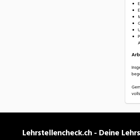
E
E
M
G
U
P
A
Arb
Insg
bege
Gern
voll
Lehrstellencheck.ch - Deine Lehrs