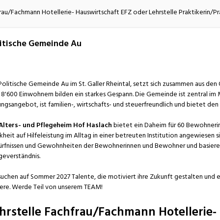
atur
Verkehr/Logistik
rau/Fachmann Hotellerie- Hauswirtschaft EFZ oder Lehrstelle Praktikerin/Pr
itische Gemeinde Au
Politische Gemeinde Au im St. Galler Rheintal, setzt sich zusammen aus den
 8'600 Einwohnern bilden ein starkes Gespann. Die Gemeinde ist zentral im M
ungsangebot, ist familien-, wirtschafts- und steuerfreundlich und bietet d
Alters- und Pflegeheim Hof Haslach
bietet ein Daheim für 60 Bewohnerinn
kheit auf Hilfeleistung im Alltag in einer betreuten Institution angewiesen s
rfnissen und Gewohnheiten der Bewohnerinnen und Bewohner und basieren
geverständnis.
suchen auf Sommer 2027 Talente, die motiviert ihre Zukunft gestalten und 
iere. Werde Teil von unserem TEAM!
hrstelle Fachfrau/Fachmann Hotellerie-