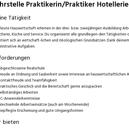
hrstelle Praktikerin/Praktiker Hotelleri
ne Tätigkeit
leute Hauswirtschaft erlernen in der drei- bzw. zweijährigen Ausbildung Arb
herei, Küche und Service. Du organisierst alle grundlegen-den Tätigkeiten d
ntiert sich an wirtschaft-lichen und ökologischen Grundsätzen. Dank deine
nistrative Aufgaben.
forderungen
bgeschlossene Realschule
reude an Ordnung und Sauberkeit sowie Interesse an hauswirtschaftlichen 
ontaktfreude und Teamfähigkeit
raktisches Geschick und die Bereitschaft gerne anzupacken
elbständiges Arbeiten
C-Anwenderkenntnisse
echselnde Arbeitseinsätze (auch am Wochenende)
epflegte Erscheinung und gute Umgangsformen
r bieten