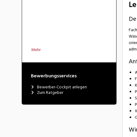
Le
Dei
Fach
Wäsc
orie
admi
Mehr
An
A
Bewerbungsservices
F
K
Bewerber-Cockpit anlegen
P
Zum Ratgeber
S
P
W
G
Wi