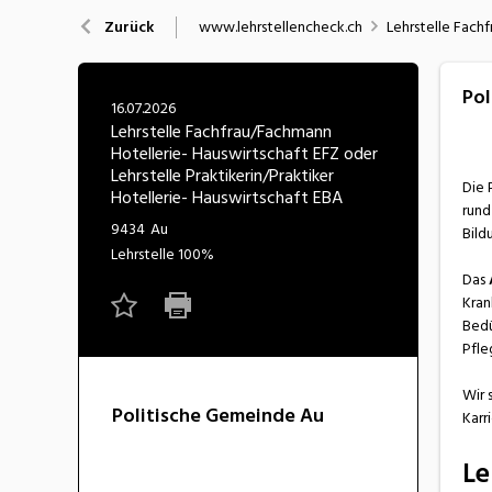
Nahrung
N
www.lehrstellencheck.ch
Lehrstelle Fachf
Zurück
Wirtschaft/Verwaltung
Pol
16.07.2026
Lehrstelle Fachfrau/Fachmann
Hotellerie- Hauswirtschaft EFZ oder
Lehrstelle Praktikerin/Praktiker
Die 
Hotellerie- Hauswirtschaft EBA
rund
9434
Au
Bild
Lehrstelle
100%
Das
Kran
Bedü
Pfle
Wir 
Politische Gemeinde Au
Karr
Le