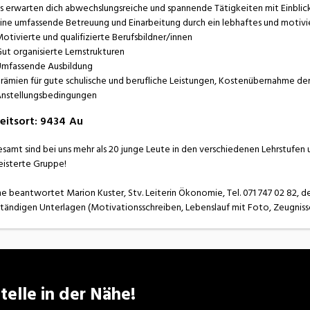
s erwarten dich abwechslungsreiche und spannende Tätigkeiten mit Einblic
ine umfassende Betreuung und Einarbeitung durch ein lebhaftes und motiv
otivierte und qualifizierte Berufsbildner/innen
ut organisierte Lernstrukturen
mfassende Ausbildung
rämien für gute schulische und berufliche Leistungen, Kostenübernahme de
nstellungsbedingungen
eitsort
:
9434
Au
esamt sind bei uns mehr als 20 junge Leute in den verschiedenen Lehrstufen 
isterte Gruppe!
e beantwortet Marion Kuster, Stv. Leiterin Ökonomie, Tel. 071 747 02 82, de
ständigen Unterlagen (Motivationsschreiben, Lebenslauf mit Foto, Zeugnisse
telle in der Nähe!