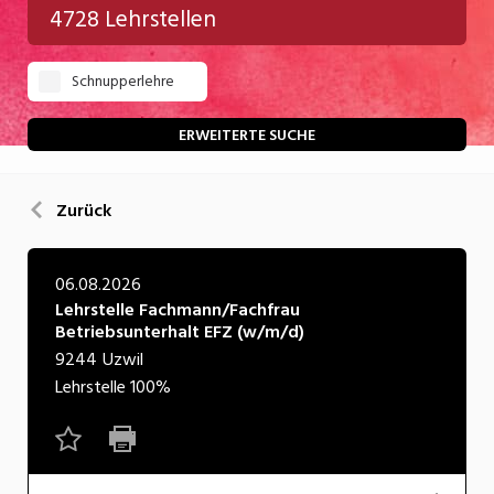
4728 Lehrstellen
Gastgewerbe
Schnupperlehre
Gesundheit/Pflege/Soziales
Handwerk/Technik
ERWEITERTE SUCHE
Informatik/Telco
Zurück
Kultur
Nahrung
06.08.2026
Lehrstelle Fachmann/Fachfrau
Natur
Betriebsunterhalt EFZ (w/m/d)
Verkehr/Logistik
9244
Uzwil
Lehrstelle
100%
Wirtschaft/Verwaltung