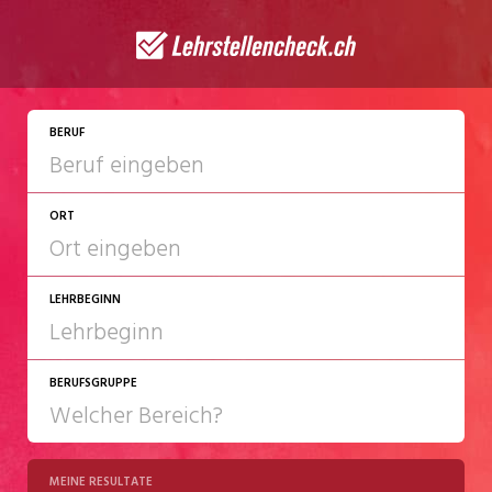
JETZT BEWERBEN
BERUF
ORT
LEHRBEGINN
BERUFSGRUPPE
2027
2028
MEINE RESULTATE
Chemie/Pharma