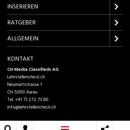
Firmenprofile entdecken
INSERIEREN
Lehrstellen suchen
Kundenlogin
RATGEBER
Inserieren
Lehrberufe entdecken
ALLGEMEIN
Produkte
Bewerbungstipps
Über uns
KONTAKT
AGB
CH Media Classifieds AG
Lehrstellencheck.ch
Datenschutzbestimmungen
Neumattstrasse 1
CH-5000 Aarau
Nutzungsbedingungen
Tel.
+41 71 272 73 80
info@lehrstellencheck.ch
Impressum