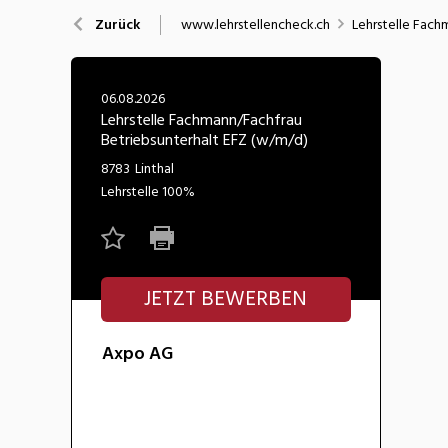
Nahrung
N
www.lehrstellencheck.ch
Lehrstelle Fach
Zurück
Wirtschaft/Verwaltung
06.08.2026
Lehrstelle Fachmann/Fachfrau
Betriebsunterhalt EFZ (w/m/d)
8783
Linthal
Lehrstelle
100%
JETZT BEWERBEN
Axpo AG