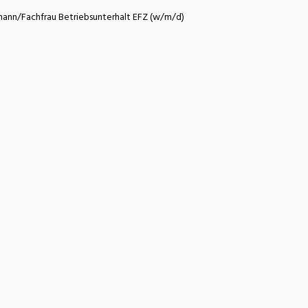
atur
Verkehr/Logistik
mann/Fachfrau Betriebsunterhalt EFZ (w/m/d)