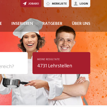
JOBABO
MERKLISTE
LOGIN
JETZT BEWERBEN
E
INSERIEREN
RATGEBER
ÜBER UNS
MEINE RESULTATE
4731 Lehrstellen
ziales