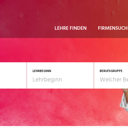
LEHRE FINDEN
FIRMENSUCH
LEHRBEGINN
BERUFSGRUPPE
astgewerbe
2028
Gesundheit/Pflege/So
nformatik/Telco
Kultur