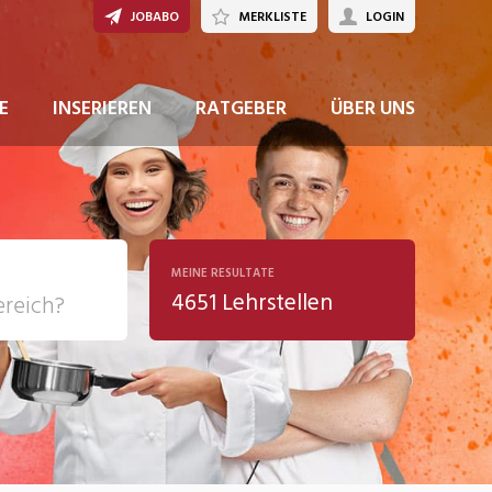
JOBABO
MERKLISTE
LOGIN
JETZT BEWERBEN
E
INSERIEREN
RATGEBER
ÜBER UNS
MEINE RESULTATE
4651 Lehrstellen
ziales