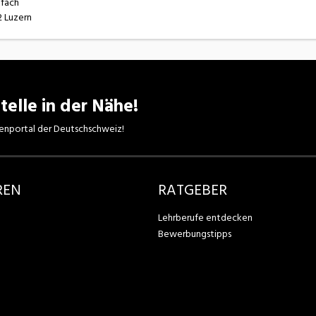
fach
 Luzern
telle in der Nähe!
enportal der Deutschschweiz!
REN
RATGEBER
Lehrberufe entdecken
Bewerbungstipps