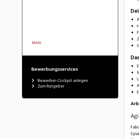
Dei
A
H
F
Z
Mehr
G
Das
E
Bewerbungsservices
M
U
Bewerber-Cockpit anlegen
A
Zum Ratgeber
E
Arb
Ag
Fabi
Cysa