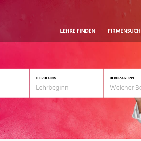
LEHRE FINDEN
FIRMENSUCH
LEHRBEGINN
BERUFSGRUPPE
astgewerbe
2028
Gesundheit/Pflege/So
nformatik/Telco
Kultur