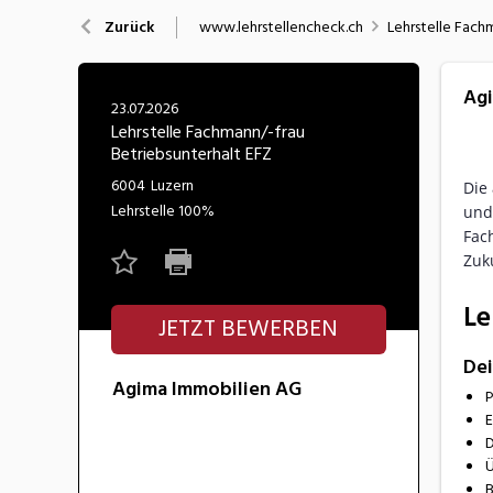
Nahrung
N
www.lehrstellencheck.ch
Lehrstelle Fach
Zurück
Wirtschaft/Verwaltung
Agi
23.07.2026
Lehrstelle Fachmann/-frau
Betriebsunterhalt EFZ
6004
Luzern
Die
Lehrstelle
100%
und 
Fac
Zuk
Le
JETZT BEWERBEN
De
Agima Immobilien AG
P
E
D
Ü
B