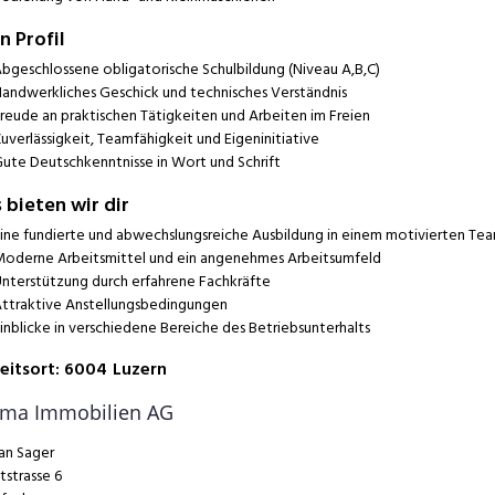
n Profil
bgeschlossene obligatorische Schulbildung (Niveau A,B,C)
andwerkliches Geschick und technisches Verständnis
reude an praktischen Tätigkeiten und Arbeiten im Freien
uverlässigkeit, Teamfähigkeit und Eigeninitiative
ute Deutschkenntnisse in Wort und Schrift
 bieten wir dir
ine fundierte und abwechslungsreiche Ausbildung in einem motivierten Te
oderne Arbeitsmittel und ein angenehmes Arbeitsumfeld
nterstützung durch erfahrene Fachkräfte
ttraktive Anstellungsbedingungen
inblicke in verschiedene Bereiche des Betriebsunterhalts
eitsort
:
6004
Luzern
ima Immobilien AG
an Sager
tstrasse 6