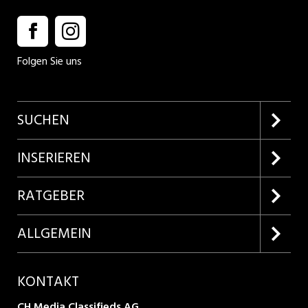
Folgen Sie uns
SUCHEN
Firmenprofile entdecken
INSERIEREN
Lehrstellen suchen
Kundenlogin
RATGEBER
Inserieren
Lehrberufe entdecken
ALLGEMEIN
Produkte
Bewerbungstipps
Über uns
KONTAKT
AGB
CH Media Classifieds AG