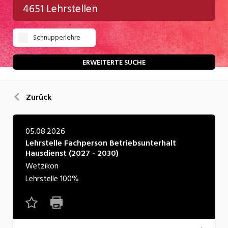
4651 Lehrstellen
Gastgewerbe
Schnupperlehre
Gesundheit/Pflege/Soziales
Handwerk/Technik
ERWEITERTE SUCHE
Informatik/Telco
Zurück
Kultur
Nahrung
05.08.2026
Lehrstelle Fachperson Betriebsunterhalt
Natur
Hausdienst (2027 - 2030)
Verkehr/Logistik
Wetzikon
Lehrstelle
100%
Wirtschaft/Verwaltung