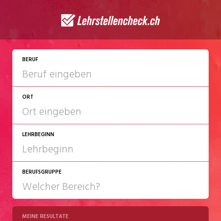
JETZT BEWERBEN
BERUF
ORT
LEHRBEGINN
BERUFSGRUPPE
2027
2028
MEINE RESULTATE
Chemie/Pharma