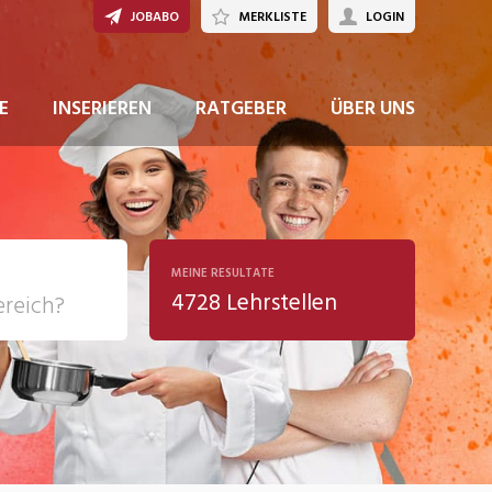
JOBABO
MERKLISTE
LOGIN
JETZT BEWERBEN
E
INSERIEREN
RATGEBER
ÜBER UNS
MEINE RESULTATE
4728 Lehrstellen
ziales