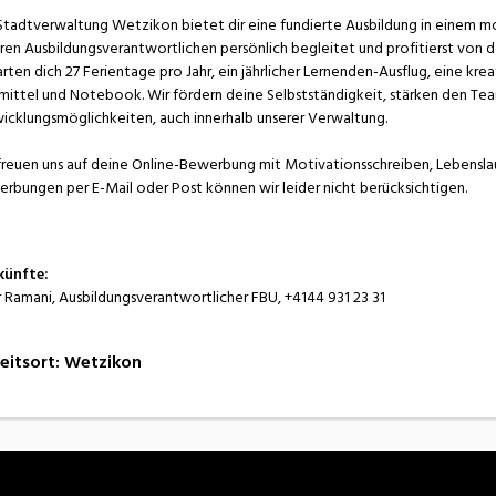
Stadtverwaltung Wetzikon bietet dir eine fundierte Ausbildung in einem m
ren Ausbildungsverantwortlichen persönlich begleitet und profitierst von de
rten dich 27 Ferientage pro Jahr, ein jährlicher Lernenden-Ausflug, eine k
mittel und Notebook. Wir fördern deine Selbstständigkeit, stärken den Team
icklungsmöglichkeiten, auch innerhalb unserer Verwaltung.
freuen uns auf deine Online-Bewerbung mit Motivationsschreiben, Lebensla
rbungen per E-Mail oder Post können wir leider nicht berücksichtigen.
künfte:
r Ramani, Ausbildungsverantwortlicher FBU, +4144 931 23 31
eitsort
:
Wetzikon