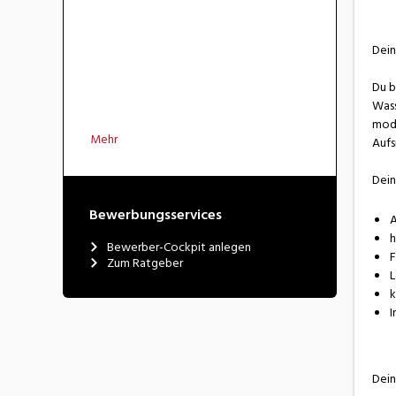
Dei
Du b
Wass
mode
Mehr
Aufs
Dein
Bewerbungsservices
A
h
Bewerber-Cockpit anlegen
F
Zum Ratgeber
L
k
I
Dein