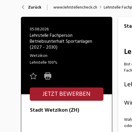
Nahrung
N
www.lehrstellencheck.ch
Lehrstelle Fach
Zurück
Wirtschaft/Verwaltung
Sta
05.08.2026
Lehrstelle Fachperson
Betriebsunterhalt Sportanlagen
(2027 - 2030)
Le
Wetzikon
Lehrstelle
100%
Bist
Fach
Le
JETZT BEWERBEN
Wi
Stadt Wetzikon (ZH)
Währ
oder