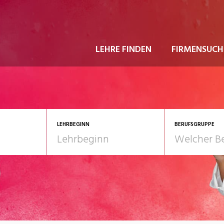
LEHRE FINDEN
FIRMENSUCH
LEHRBEGINN
BERUFSGRUPPE
astgewerbe
2028
Gesundheit/Pflege/So
nformatik/Telco
Kultur