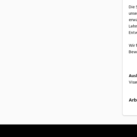
Die 
unse
erwa
Lehr
Entw
Wir 
Bewe
Aus
Visa
Arb