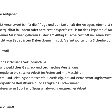
ne Aufgaben
ist verantwortlich für die Pflege und den Unterhalt der Anlagen, kümmerst 
erqualität in Bädern oder bereitest das perfekte Eis für den Eissport auf. A
rner Maschinen gehören zu deinem Alltag. Du arbeitest oft im Freien, bist k
icht von Badegästen. Dabei übernimmst du Verantwortung für Sicherheit un
 Profil
bgeschlossene Sekundarschule
andwerkliches Geschick und technisches Verständnis
reude an praktischer Arbeit im Freien und mit Maschinen
ern- und Leistungsbereitschaft, Zuverlässigkeit und Verantwortungsbewuss
örperliche Belastbarkeit und Fähigkeit zu schwimmen
nteresse an Sport und Spass an abwechslungsreicher Arbeit
e Zukunft