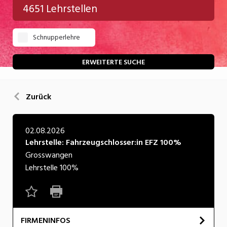
4651 Lehrstellen
Gastgewerbe
Schnupperlehre
Gesundheit/Pflege/Soziales
Handwerk/Technik
ERWEITERTE SUCHE
Informatik/Telco
Zurück
Kultur
Nahrung
02.08.2026
Lehrstelle: Fahrzeugschlosser:in EFZ 100%
Natur
Grosswangen
Verkehr/Logistik
Lehrstelle
100%
Wirtschaft/Verwaltung
FIRMENINFOS