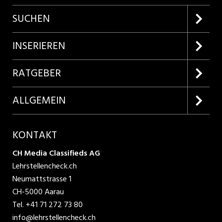
SUCHEN
Firmenprofile entdecken
INSERIEREN
Lehrstellen suchen
Kundenlogin
RATGEBER
Inserieren
Lehrberufe entdecken
ALLGEMEIN
Produkte
Bewerbungstipps
Über uns
KONTAKT
AGB
CH Media Classifieds AG
Lehrstellencheck.ch
Datenschutzbestimmungen
Neumattstrasse 1
CH-5000 Aarau
Nutzungsbedingungen
Tel.
+41 71 272 73 80
info@lehrstellencheck.ch
Impressum