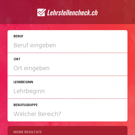
JETZT BEWERBEN
BERUF
ORT
LEHRBEGINN
BERUFSGRUPPE
2027
2028
MEINE RESULTATE
Chemie/Pharma