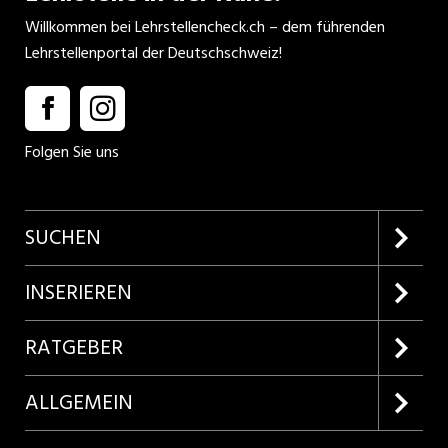
Willkommen bei Lehrstellencheck.ch – dem führenden
Lehrstellenportal der Deutschschweiz!
Folgen Sie uns
SUCHEN
Firmenprofile entdecken
INSERIEREN
Lehrstellen suchen
Kundenlogin
RATGEBER
Inserieren
Lehrberufe entdecken
ALLGEMEIN
Produkte
Bewerbungstipps