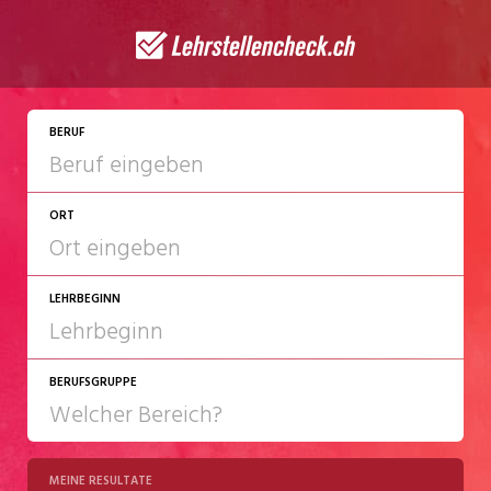
JETZT BEWERBEN
BERUF
ORT
LEHRBEGINN
BERUFSGRUPPE
2027
2028
MEINE RESULTATE
Chemie/Pharma