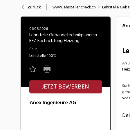
Nahrung
N
www.lehrstellencheck.ch
Lehrstelle Gebä
Zurück
Wirtschaft/Verwaltung
Ane
06.08.2026
Lehrstelle Gebäudetechnikplaner:in
EFZ Fachrichtung Heizung
Le
Chur
Lehrstelle
100%
An u
Heiz
JETZT BEWERBEN
Such
gena
vor 
Anex Ingenieure AG
Dei