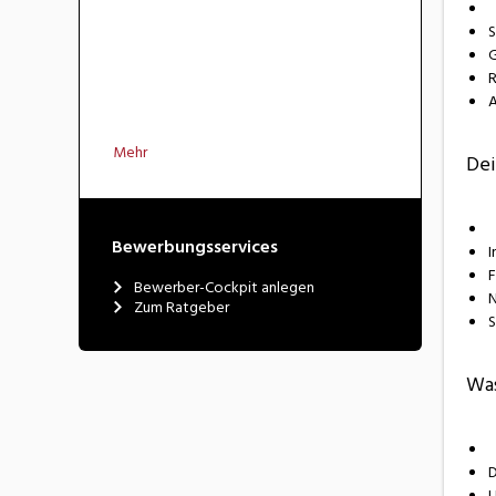
S
G
R
A
Mehr
Dei
Bewerbungsservices
I
F
Bewerber-Cockpit anlegen
N
Zum Ratgeber
S
Was
D
U