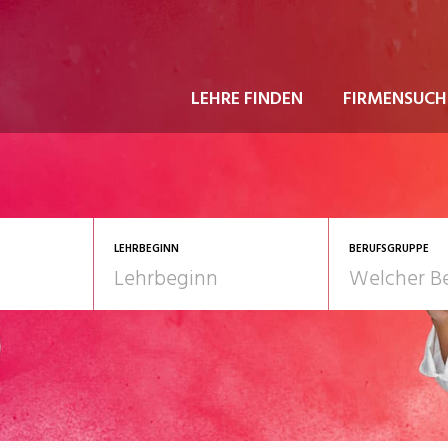
LEHRE FINDEN
FIRMENSUCH
LEHRBEGINN
BERUFSGRUPPE
astgewerbe
2028
Gesundheit/Pflege/So
nformatik/Telco
Kultur