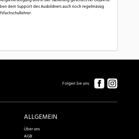
eben dem Support des Ausbildners auch noch regelmässig
sfachschullehrer.
Folgen Sie uns
ALLGEMEIN
Über uns
AGB