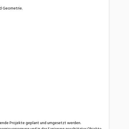
nd Geometrie.
annende Projekte geplant und umgesetzt werden.
Energieversorgung und in der Sanierung geschützter Objekte.