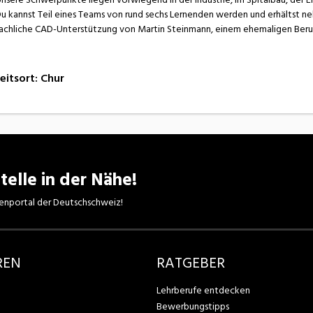
u kannst Teil eines Teams von rund sechs Lernenden werden und erhältst n
achliche CAD-Unterstützung von Martin Steinmann, einem ehemaligen Beruf
eitsort
:
Chur
telle in der Nähe!
enportal der Deutschschweiz!
REN
RATGEBER
Lehrberufe entdecken
Bewerbungstipps