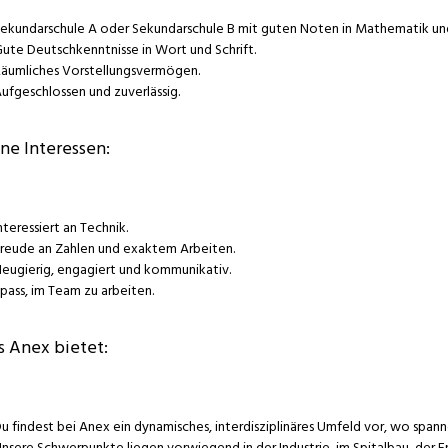
ekundarschule A oder Sekundarschule B mit guten Noten in Mathematik u
ute Deutschkenntnisse in Wort und Schrift.
äumliches Vorstellungsvermögen.
ufgeschlossen und zuverlässig.
ne Interessen:
nteressiert an Technik.
reude an Zahlen und exaktem Arbeiten.
eugierig, engagiert und kommunikativ.
pass, im Team zu arbeiten.
 Anex bietet:
u findest bei Anex ein dynamisches, interdisziplinäres Umfeld vor, wo sp
nsere Schwerpunkte liegen vorwiegend in der Industrie, im Spitalbau, der 