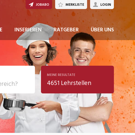
JOBABO
MERKLISTE
LOGIN
JETZT BEWERBEN
E
INSERIEREN
RATGEBER
ÜBER UNS
MEINE RESULTATE
4651 Lehrstellen
ziales