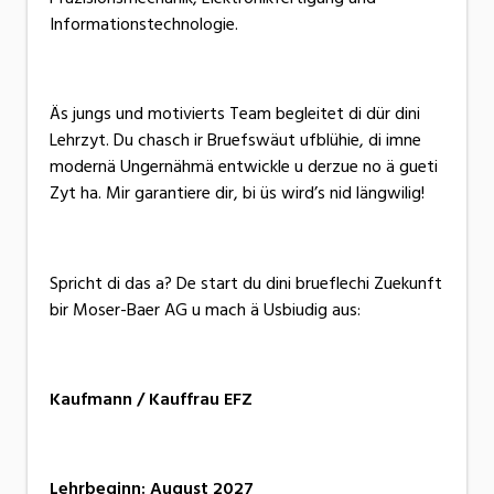
Informationstechnologie.
Äs jungs und motivierts Team begleitet di dür dini
Lehrzyt. Du chasch ir Bruefswäut ufblühie, di imne
modernä Ungernähmä entwickle u derzue no ä gueti
Zyt ha. Mir garantiere dir, bi üs wird’s nid längwilig!
Spricht di das a? De start du dini brueflechi Zuekunft
bir Moser-Baer AG u mach ä Usbiudig aus:
Kaufmann / Kauffrau EFZ
Lehrbeginn: August 2027