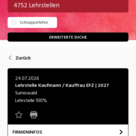
4752 Lehrstellen
Gastgewerbe
Schnupperlehre
Gesundheit/Pflege/Soziales
Handwerk/Technik
ERWEITERTE SUCHE
Informatik/Telco
Zurück
Kultur
Nahrung
24.07.2026
Lehrstelle Kaufmann / Kauffrau EFZ | 2027
Natur
Sumiswald
Verkehr/Logistik
Lehrstelle
100%
Wirtschaft/Verwaltung
FIRMENINFOS