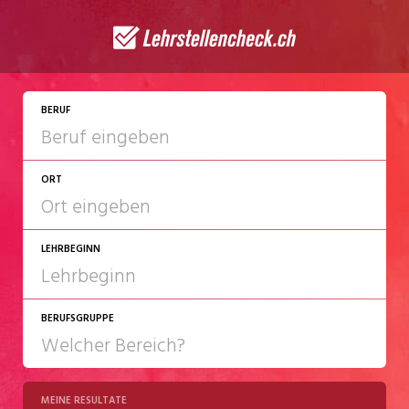
JETZT BEWERBEN
BERUF
ORT
LEHRBEGINN
BERUFSGRUPPE
2027
2028
MEINE RESULTATE
Chemie/Pharma