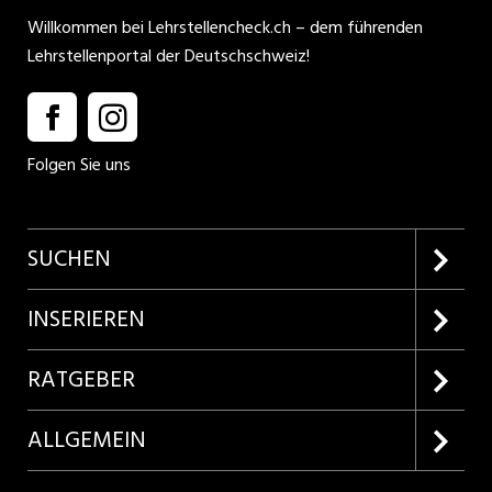
Willkommen bei Lehrstellencheck.ch – dem führenden
Lehrstellenportal der Deutschschweiz!
Folgen Sie uns
SUCHEN
Firmenprofile entdecken
INSERIEREN
Lehrstellen suchen
Kundenlogin
RATGEBER
Inserieren
Lehrberufe entdecken
ALLGEMEIN
Produkte
Bewerbungstipps