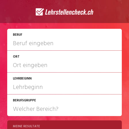
JETZT BEWERBEN
BERUF
ORT
LEHRBEGINN
BERUFSGRUPPE
2027
2028
MEINE RESULTATE
Chemie/Pharma