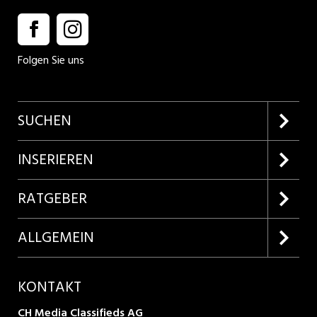
Folgen Sie uns
SUCHEN
Firmenprofile entdecken
INSERIEREN
Lehrstellen suchen
Kundenlogin
RATGEBER
Inserieren
Lehrberufe entdecken
ALLGEMEIN
Produkte
Bewerbungstipps
Über uns
KONTAKT
AGB
CH Media Classifieds AG