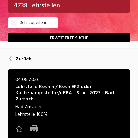
4738 Lehrstellen
Gastgewerbe
Schnupperlehre
Gesundheit/Pflege/Soziales
Handwerk/Technik
ERWEITERTE SUCHE
Informatik/Telco
Zurück
Kultur
Nahrung
04.08.2026
Lehrstelle Köchin / Koch EFZ oder
Natur
Küchenangestellte/r EBA - Start 2027 - Bad
Zurzach
Verkehr/Logistik
Bad Zurzach
Wirtschaft/Verwaltung
Lehrstelle
100%