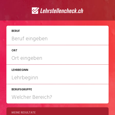
JETZT BEWERBEN
BERUF
ORT
LEHRBEGINN
BERUFSGRUPPE
2027
2028
MEINE RESULTATE
Chemie/Pharma