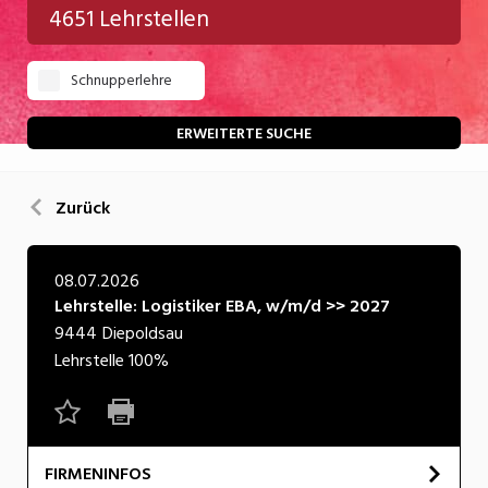
4651 Lehrstellen
Gastgewerbe
Schnupperlehre
Gesundheit/Pflege/Soziales
Handwerk/Technik
ERWEITERTE SUCHE
Informatik/Telco
Zurück
Kultur
Nahrung
08.07.2026
Lehrstelle: Logistiker EBA, w/m/d >> 2027
Natur
9444
Diepoldsau
Verkehr/Logistik
Lehrstelle
100%
Wirtschaft/Verwaltung
FIRMENINFOS