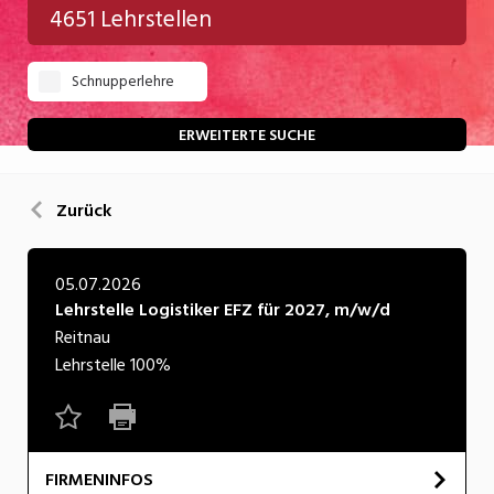
4651 Lehrstellen
Gastgewerbe
Schnupperlehre
Gesundheit/Pflege/Soziales
Handwerk/Technik
ERWEITERTE SUCHE
Informatik/Telco
Zurück
Kultur
Nahrung
05.07.2026
Lehrstelle Logistiker EFZ für 2027, m/w/d
Natur
Reitnau
Verkehr/Logistik
Lehrstelle
100%
Wirtschaft/Verwaltung
FIRMENINFOS