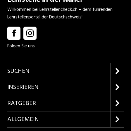
Willkommen bei Lehrstellencheck.ch – dem führenden
Lehrstellenportal der Deutschschweiz!
Folgen Sie uns
SUCHEN
Firmenprofile entdecken
INSERIEREN
Lehrstellen suchen
Kundenlogin
RATGEBER
Inserieren
Lehrberufe entdecken
ALLGEMEIN
Produkte