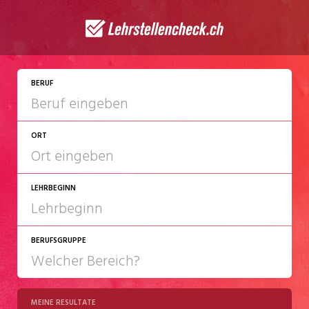
JETZT BEWERBEN
BERUF
ORT
LEHRBEGINN
BERUFSGRUPPE
2027
2028
MEINE RESULTATE
Chemie/Pharma