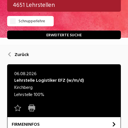
4651 Lehrstellen
Gastgewerbe
Schnupperlehre
Gesundheit/Pflege/Soziales
Handwerk/Technik
ERWEITERTE SUCHE
Informatik/Telco
Zurück
Kultur
Nahrung
06.08.2026
Lehrstelle Logistiker EFZ (w/m/d)
Natur
Kirchberg
Verkehr/Logistik
Lehrstelle
100%
Wirtschaft/Verwaltung
FIRMENINFOS