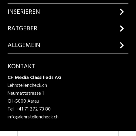
Firmenprofile entdecken
INSERIEREN
Lehrstellen suchen
Kundenlogin
RATGEBER
Inserieren
Lehrberufe entdecken
ALLGEMEIN
Produkte
Bewerbungstipps
Über uns
KONTAKT
AGB
CH Media Classifieds AG
Lehrstellencheck.ch
Datenschutzbestimmungen
Neumattstrasse 1
CH-5000 Aarau
Nutzungsbedingungen
Tel.
+41 71 272 73 80
info@lehrstellencheck.ch
Impressum