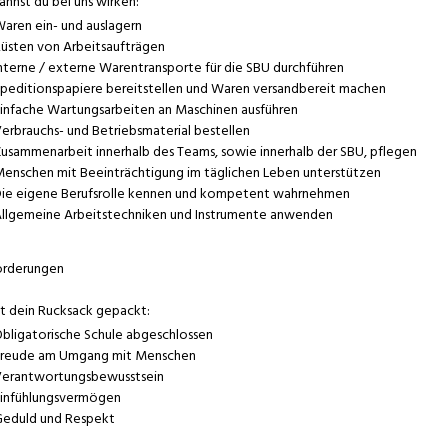
annst du bei uns wirken:
aren ein- und auslagern
üsten von Arbeitsaufträgen
nterne / externe Warentransporte für die SBU durchführen
peditionspapiere bereitstellen und Waren versandbereit machen
infache Wartungsarbeiten an Maschinen ausführen
erbrauchs- und Betriebsmaterial bestellen
usammenarbeit innerhalb des Teams, sowie innerhalb der SBU, pflegen
enschen mit Beeinträchtigung im täglichen Leben unterstützen
ie eigene Berufsrolle kennen und kompetent wahrnehmen
llgemeine Arbeitstechniken und Instrumente anwenden
orderungen
st dein Rucksack gepackt:
bligatorische Schule abgeschlossen
reude am Umgang mit Menschen
erantwortungsbewusstsein
infühlungsvermögen
eduld und Respekt