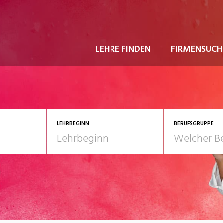
LEHRE FINDEN
FIRMENSUCH
LEHRBEGINN
BERUFSGRUPPE
astgewerbe
2028
Gesundheit/Pflege/So
nformatik/Telco
Kultur