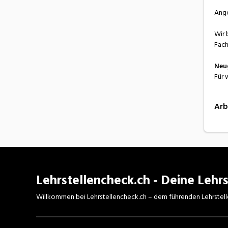
Ang
Wir 
Fach
Neu
Für 
Arb
Lehrstellencheck.ch - Deine Lehrs
Willkommen bei Lehrstellencheck.ch – dem führenden Lehrstell