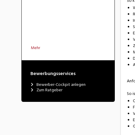
So k
W
R
I
S
E
V
Z
Mehr
M
D
A
Bewerbungsservices
Anf
Bewerber-Cockpit anlegen
Zum Ratgeber
So i
O
F
V
E
G