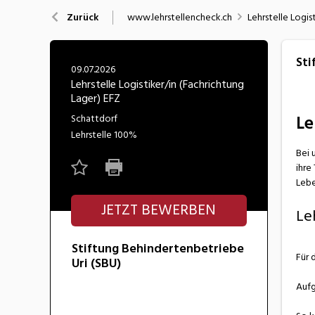
Nahrung
N
www.lehrstellencheck.ch
Lehrstelle Logis
Zurück
Wirtschaft/Verwaltung
Sti
09.07.2026
Lehrstelle Logistiker/in (Fachrichtung
Lager) EFZ
Le
Schattdorf
Lehrstelle
100%
Bei 
ihre
Lebe
JETZT BEWERBEN
Le
Stiftung Behindertenbetriebe
Für 
Uri (SBU)
Auf