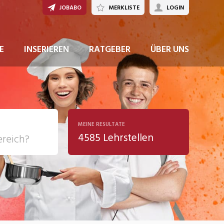
JOBABO
MERKLISTE
LOGIN
JETZT BEWERBEN
E
INSERIEREN
RATGEBER
ÜBER UNS
MEINE RESULTATE
4585 Lehrstellen
ziales