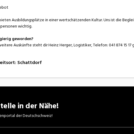
ebot
bieten Ausbildungsplätze in einer wertschätzenden Kultur. Uns ist die Begl
personen wichtig.
gierig geworden?
weitere Auskünfte steht dir Heinz Herger, Logistiker, Telefon: 041 874 15 17
eitsort
:
Schattdorf
telle in der Nähe!
enportal der Deutschschweiz!