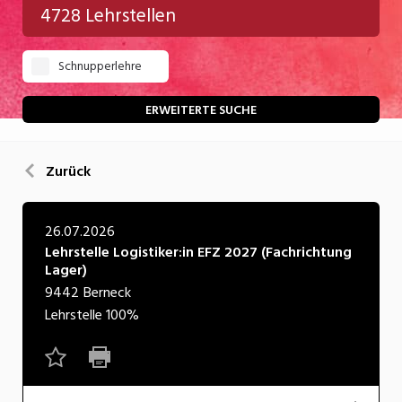
4728 Lehrstellen
Gastgewerbe
Schnupperlehre
Gesundheit/Pflege/Soziales
Handwerk/Technik
ERWEITERTE SUCHE
Informatik/Telco
Zurück
Kultur
Nahrung
26.07.2026
Lehrstelle Logistiker:in EFZ 2027 (Fachrichtung
Natur
Lager)
Verkehr/Logistik
9442
Berneck
Lehrstelle
100%
Wirtschaft/Verwaltung