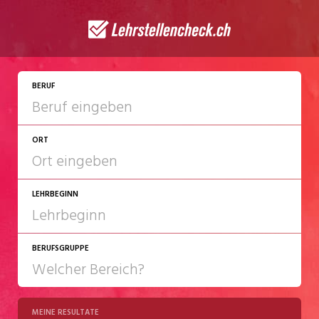
JETZT BEWERBEN
BERUF
ORT
LEHRBEGINN
BERUFSGRUPPE
2027
2028
MEINE RESULTATE
Chemie/Pharma