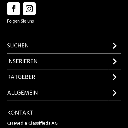
Folgen Sie uns
SUCHEN
Firmenprofile entdecken
INSERIEREN
Lehrstellen suchen
Kundenlogin
RATGEBER
Inserieren
Lehrberufe entdecken
ALLGEMEIN
Produkte
Bewerbungstipps
Über uns
KONTAKT
AGB
CH Media Classifieds AG